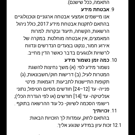
התאמה, ככל שישנם).
אבטחת מידע
אנו מיישמים אמצעי אבטחה ארגוניים וטכנולוגיים
בהתאם לתקנות אבטחת מידע 2017, כולל ניהול
הרשאות, הקשחה, תיעוד ובקרות. למרות
המאמצים, אין אבטחה מוחלטת. במקרה של
אירוע חמור, ננקוט בצעדים הנדרשים ונדווח
לרשויות ולנוגעים בדבר כאשר הדין מחייב.
כמה זמן נשמור מידע
נשמור מידע לפי: (א) משך נחיצות להשגת
המטרות לעיל; (ב) דרישות חוק/חשבונאות; (ג)
תקופות התיישנות לתביעות. דוגמאות: פרטי
פנייה- עד [12–24] חודשים מסיום הטיפול; נתוני
אנליטיקה- עד [14] חודשים (או לפי הגדרת הכלי);
רישומי הסכמה לשיווק- כל עוד ההרשאה בתוקף .
זכויותיך
בהתאם לחוק, עומדות לך הזכויות הבאות:
12.1 זכות עיון במידע שנוגע אליך.