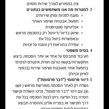
צוין במפורש לצורך שירות מסוים.
למטרות מה אנו משתמשים בנתונים
מענה לפניות ומתן שירותים.
תפעול, אבטחה ושיפור האתר.
אנליטיקה סטטיסטית.
שיווק בדיוור/דיגיטל רק בהסכמה מראש
ובאפשרות ביטול בכל עת.
עמידה בהוראות דין והגנה על זכויות.
בסיס משפטי
העיבוד מתבסס על אחד או יותר: הסכמה; ביצוע
התקשרות/בקשה טרום-חוזית; אינטרס לגיטימי
בתפעול אתר מאובטח ושיפור שירות (בכפוף
לאיזון זכויות).
דיוור פרסומי (“דבר פרסומת”)
נשלח רק לאחר הסכמה מפורשת מראש (opt-
in), עם זיהוי “דבר פרסומת”, פרטי השולח וקישור
הסרה בכל הודעה. ניתן לבטל הסכמה בכל עת
דרך הקישור או בפנייה אלינו, וההסרה תבוצע
במסגרת לוחות הזמנים שבדין.