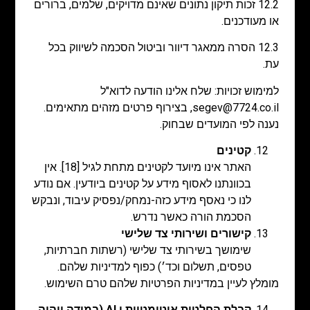
12.2 זכות תיקון נתונים שאינם מדויקים, שלמים, ברורים
או מעודכנים.
12.3 הסרה ממאגר דיוור וביטול הסכמה לשיווק בכל
עת.
למימוש זכויות: שלח אלינו הודעה לדוא"ל
segev@7724.co.il
, בצירוף פרטים מזהים מתאימים.
נענה לפי המועדים שבחוק.
קטינים
האתר אינו מיועד לקטינים מתחת לגיל [18]. אין
בכוונתנו לאסוף מידע על קטינים ביודעין. אם נודע
לנו כי נאסף מידע כזה-נמחק/נפסיק עיבוד, ונבקש
הסכמת הורה כאשר נדרש.
קישורים ושירותי צד שלישי
שימושך בשירותי צד שלישי (רשתות חברתיות,
טפסים, תשלום וכד׳) כפוף למדיניות שלהם.
מומלץ לעיין במדיניות הפרטיות שלהם טרם השימוש.
קבלת החלטות אוטומטיות ו
AI (
במידה ויהיה