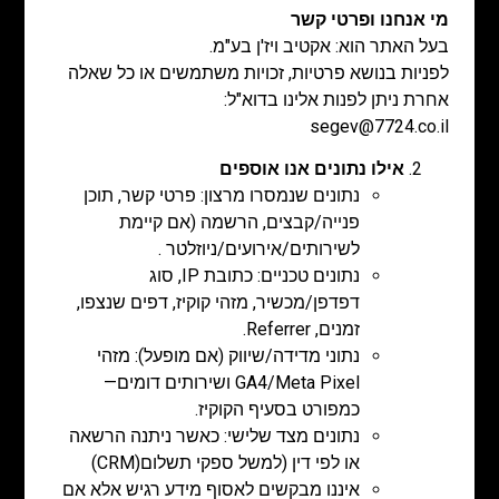
מי אנחנו ופרטי קשר
בעל האתר הוא: אקטיב ויז'ן בע"מ.
לפניות בנושא פרטיות, זכויות משתמשים או כל שאלה
אחרת ניתן לפנות אלינו בדוא"ל:
segev@7724.co.il
אילו נתונים אנו אוספים
נתונים שנמסרו מרצון: פרטי קשר, תוכן
פנייה/קבצים, הרשמה (אם קיימת
לשירותים/אירועים/ניוזלטר .
נתונים טכניים: כתובת IP, סוג
דפדפן/מכשיר, מזהי קוקיז, דפים שנצפו,
זמנים, Referrer.
נתוני מדידה/שיווק (אם מופעל): מזהי
GA4/Meta Pixel ושירותים דומים—
כמפורט בסעיף הקוקיז.
נתונים מצד שלישי: כאשר ניתנה הרשאה
או לפי דין (למשל ספקי תשלום(CRM)
איננו מבקשים לאסוף מידע רגיש אלא אם