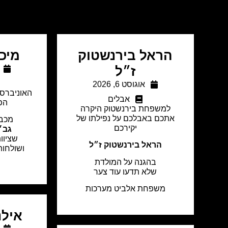
הראל בירנשטוק
מיכל
ז״ל
אוגוסט 6, 2026
האוניברסי
אבלים
הפ
למשפחת בירנשטוק היקרה
אתכם באבלכם על נפילתו של
מכבד
יקירכם
גב׳ 
שציוו
הראל בירנשטוק ז״ל
ושולחו
בהגנה על המולדת
שלא תדעו עוד צער
משפחת אלביט מערכות
אילנ