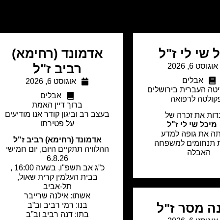
 שי לי ז"ל
אדמונד (רחימא)
אוגוסט 6, 2026
רביב ז"ל
אבלים
אוגוסט 6, 2026
טה העברית בירושלים
אבלים
קולטה לרפואה
ברוך דיין האמת
בעצב רב וביגון קודר אנו מודיעים
ות את זכרה של
על פטירתו
מיכל שי לי ז"ל
תה את גופה למדע
אדמונד (רחימא) רביב ז"ל
ת תנחומים למשפחה
ההלוויה תתקיים היום, יום חמישי
האבלה
6.8.26
כ”ג אב תשפ"ו, בשעה 16:00 ,
בבית העלמין קרית שאול,
תל-אביב
אשתו: אילנה שרייבר
בנו: רמי רביב וב”ב
ה מסר ז"ל
בתו: דנה רביב וב”ב