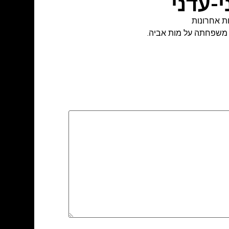
י-עדני
ת אחרונות
י משפחתה על מות אביה.