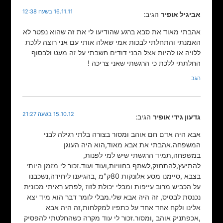
16.11.11 בשעה 12:38
אביגיל אופיר
הגיב:
אהבתי מאוד את סבא ברגע שהודיעו לי את זה שהוא נפטר לא
האמנתי והתחלתי לבכות אמי שאלה אותי עם אני רוצה ללכת
ללויה או להיות אצל הבני דודים חשבתי על זה מעט ולבסוף
החלתתי ללכת כי הרגשתי שאני צריכה !
הגב
15.10.12 בשעה 21:27
גדעון גידי אופיר
הגיב:
אבא היה אדם חם אוהב ומסור בצורה בלתי רגילה לבני
המשפחה.אהבתי את אבא מאוד,הוא היה העוגן
במשפחה,תמיד הרגשתי שיש למי לפנות,
להתיעץ,להתחזק,לשתף בחוויות,ועוד ועוד.זכור לי מזמן היותי
בצבא ,סיימנו מסע אלונקות 80ק"מ ,בהגיענו ליחידה,נשכבנו
על הכביש מרוב עייפות ומבלי יכולת לזוז ,לפתע ראיתי מכונית
נכנסת לבסיס, זה היה אבא שלי.מבלי לומר דבר הוא מיד יצא
אלינו ולקח אחד אחד על כתפיו למקלחות,זה היה אבא
,אכפתניק אוהב ,ומסור.זכור לי עוד מקרה כשהחלטתי להפסיק