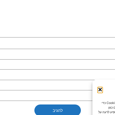
כדי לספק את חוויות המשתמש הטובות ביותר, אנו משתמשים בטכנולוגיות כמו קובצי Cookie כדי
כגון
פיע לרעה על