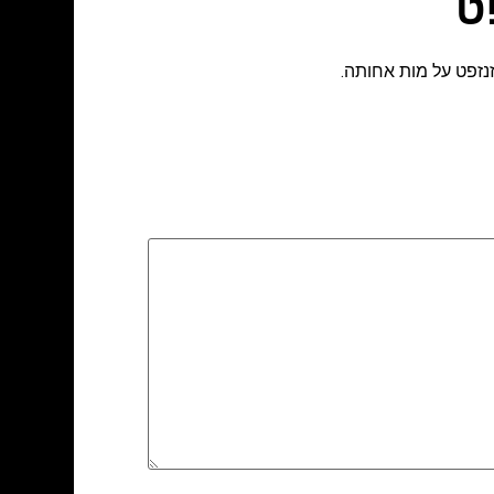
ט
נזפט על מות אחותה.