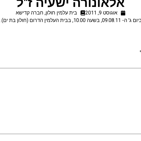
אלאונורה ישעיה ז"ל
אוגוסט 9, 2011
בית עלמין חולון
,
חברה קדישא
דרום (חולון בת ים). שם האב: סלומון.