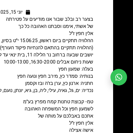
יוני 15, 2025
בצער רב ובלב שבור אנו מודיעים על פטירתה
של אשתי, אימנו וסבתנו האהובה כל כך
אלין חפץ ז"ל
ההלוויה תתקיים ביום ראשון, 15.06.25 י"ט בסיון, בשעה 18:00 בבית העלמין בכפר ויתקין.
(ההלוויה תתקיים בהתאם להנחיות פיקוד העורף)
יושבים שבעה ברחוב נר הלילה 11, בית ינאי עד ליום שישי 20.06.25
שעות ניחום אבלים 16:30-20:00, 10:00-13:00
בעלה: שמעון חפץ
בנותיה: סמדר כץ, מירב חפץ ונועה חפץ
חתניה: ארנון כץ, ערן בז'ה ובז וקסמן
נכדיה: ים, גל, גאיה, עילי, ליה, בן, גיא, יונתן, נועם, 
טמ- קבוצת טחנות קמח מפרץ בע"מ
לשמעון חפץ וכל המשפחה האהובה
אתכם באבלכם על מותה של
אלין חפץ ז"ל
אישה אצילה