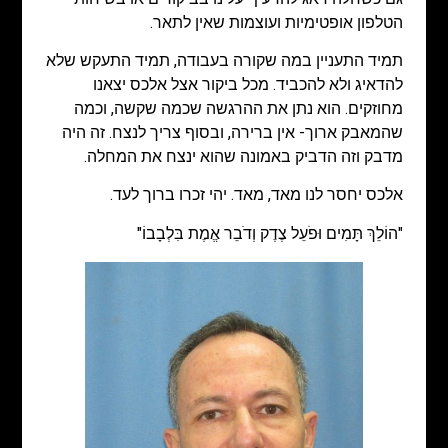
הטלפון אופטימיות ועוצמות שאין לתאר.
תמיד התעניין במה שקורה בעבודה, תמיד התעקש שלא
להדאיג ולא להכביד. מכל ביקור אצל אלכס יצאנו
מחוזקים. הוא נתן את ההרגשה שכמה שקשה, וכמה
שהמאבק ארוך- אין ברירה, ובסוף צריך לנצח. זה היה
מדבק וזה הדביק באמונה שהוא ינצח את המחלה.
אלכס יחסר לנו מאד, מאד. יהי זכרו ברוך לעד.
"הוֹלֵךְ תָּמִים וּפֹעֵל צֶדֶק וְדֹבֵר אֱמֶת בִּלְבָבוֹ"