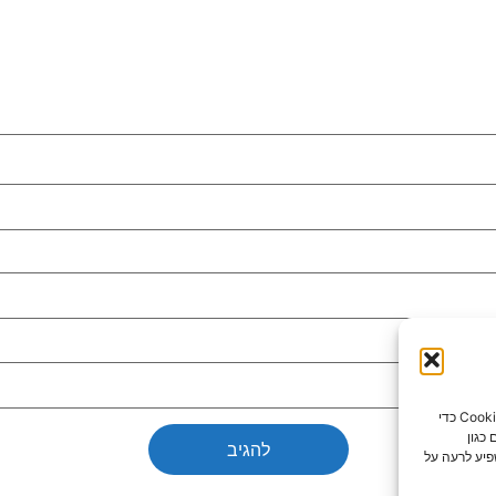
כדי לספק את חוויות המשתמש הטובות ביותר, אנו משתמשים בטכנולוגיות כמו קובצי Cookie כדי
כגון
פיע לרעה על