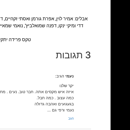
אבלים: אמיר לוין, אפרת גורמן ואסתי זקהיים, דנה 
דדי ומיקי ינקו, דפנה שמואלביץ', נואמי שמאייר, 
טקס פרידה יתקיים ביום ד' ה- 03.08.11, בשעה 18.00, 
3 תגובות
נעמי
הגיב:
יקר שלנו
איזה איש מקסים אתה. חבר טוב. נעים . מחב
כמה עצוב . כמה חבל.
בגעגועים ואהבה גדולה
נעמי ורפי גם …
הגב