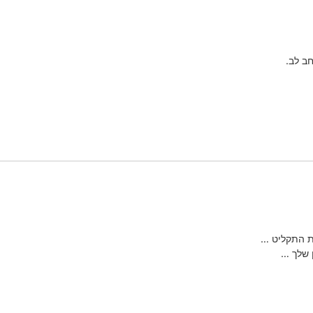
חב לב.
ת התקליט …
 שלך …