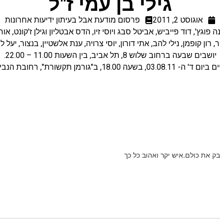
גילי בן עמי ז"ל
אוגוסט 2, 2011
פרסום מודעת אבל בעיתון ידיעות אחרונות
פוגץ', דוד פייביש, אביטל סבג ויוסי זיו, הדס אבטליון וגילן ז'קונט, אורי
רון קופמן, נילי להב, אתי דורון, יוסי צרויה, ענת אלשטיין, בנצור, יעל לוי
יושבים שבעה ברחוב שלוש 8, תל אביב, בין השעות 11.00 – 22.00.
ב"גורמן תקשורת", רחובת הנביאים 4, תל אביב.
ק את כולם.איש יקר ואהוב כל כך