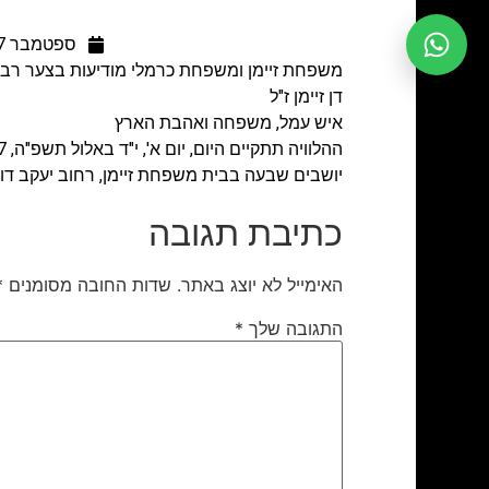
ספטמבר 7, 2025
משפחת זיימן ומשפחת כרמלי מודיעות בצער רב 
דן זיימן ז"ל
איש עמל, משפחה ואהבת הארץ
ההלוויה תתקיים היום, יום א', י"ד באלול תשפ"ה, 7 בספטמבר בשעה 18:00, בבית העלמין מנוחת עולם, נתניה
יושבים שבעה בבית משפחת זיימן, רחוב יעקב דורי 4, נתניה, דירה 59, קומה 15 בין השעות 13:00-9:00, 0-16:00
כתיבת תגובה
האימייל לא יוצג באתר.
שדות החובה מסומנים
*
התגובה שלך
*