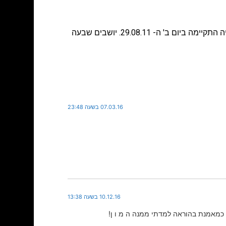
אבלים: ישעיהו אידלמן, עפר ונעמי אידלמן, עמיר וורד אידלמן, עידית וחנן תמנה, הנכדים והנינים, צופי וסימי סער. ההלוויה התקיימה ביום ב' ה- 29.08.11. יושבים שבעה
07.03.16 בשעה 23:48
10.12.16 בשעה 13:38
 כמאמנת בהוראה למדתי ממנה ה מ ו ן!