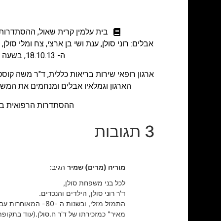
בית עלמין קרית שאול
,
ההסתדרות 
אבלים: רוני סולן, ענת ושי בן ארצי, צח ומלי סולן,
ה- 18.10.13, בשעה 11.00, בית עלמין קריית שאול. יושבים שבעה בבית המנוח, דוא"ל:
ארגון רופאי שירות בריאות כללית, ד"ר משה קוסטינ
הארגון וגמלאיו אבלים ומנחמים את המשפ
ההסתדרות הרפואית בי
3 תגובות
מוריה (מרים) שמיר
הגיב:
לכל בני משפחת סולן,
ד'ר רוני סולן, הילדים והנכדים.
התמזל מזלי, ובשנות ה -80- המאוחרות עבדתי בבי'ח "
מאיר" כמזכירתו של ד'ר ח.סולן.(עוד בתקופתו