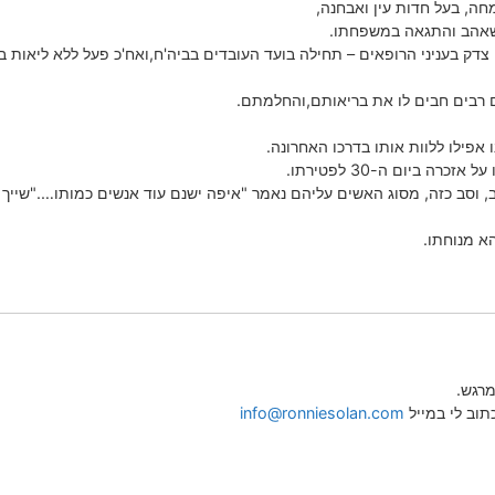
חה, בעל חדות עין ואבחנה,
 שאהב והתגאה במשפחתו.
דק בעניני הרופאים – תחילה בועד העובדים בביה'ח,ואח'כ פעל ללא ליאות בה
ים רבים חבים לו את בריאותם,והחלמתם.
אפילו ללוות אותו בדרכו האחרונה.
רה ביום ה-30 לפטירתו.
וסב כזה, מסוג האשים עליהם נאמר "איפה ישנם עוד אנשים כמותו…."שייך ל
הא מנוחתו.
מרגש.
info@ronniesolan.com