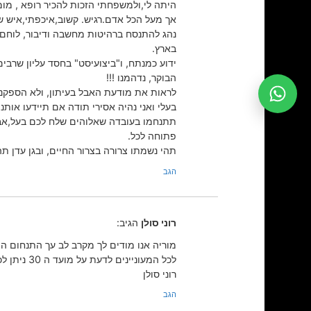
היתה לי,ולמשפחתי הזכות להכיר רופא , מומ
אך מעל הכל אדם.רגיש. קשוב,איכפתי,איש
נהג להתנסח ברהיטות מחשבה ודיבור, לוחם צ
בארץ.
ידוע כמנתח, ו"ביצועיסט" בחסד עליון שרב
הבוקר, נדהמנו !!!
לראות את מודעת האבל בעיתון, ולא הספקנו 
בעלי ואני נהיה אסירי תודה אם תיידעו אותנו על אזכ
תתנחמו בעובדה שאלוהים שלח לכם בעל,אב, 
פתוחה לכל.
תהי נשמתו צרורה בצרור החיים, ובגן עדן ת
הגב
רוני סולן
הגיב:
מוריה אנו מודים לך מקרב לב עך התנחום ה
לכל המעוניינים לדעת על מועד ה 30 ניתן לכתוב לי במייל
רוני סולן
הגב