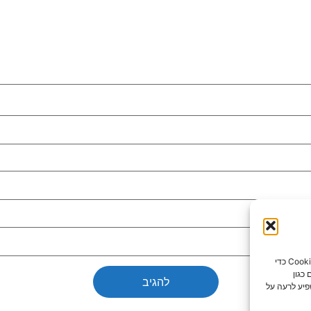
כדי לספק את חוויות המשתמש הטובות ביותר, אנו משתמשים בטכנולוגיות כמו קובצי Cookie כדי
כגון
פיע לרעה על