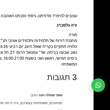
עצובים להיפרד מדודתנו, גיסתי וסבתנו האהובה
ורה גלסברג
מורה
מחנכת דורות של תלמידות ותלמידים אוהבי תנ״ך
הלוויה תתקיים בקרית שאול היום, יום רביעי 3.6.26 בשעה 16:00
נשב שבעה בביתה, שד׳ עמנואל הרומי 21, תל אביב עם תה ועוגה
בימים חמישי, ראשון ושני בשעות 16:00-21:00, בשישי 10:00-13:00
המשפחה
3 תגובות
שפר שמלה חנה
הגיב:
תנחומים, משתתפת בצערכם, ורה היתה מחנכת שלי כיתה ז וכיתה ח בצהלה שנת 0