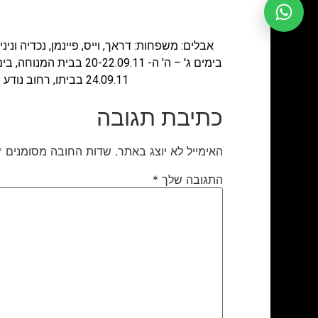
24.09.11 בביתו, רחוב נודע ביהודה 25, קרית ספר. המנוחה הייתה בתו של ר' יוסף חיים שמחה ז"ל ואשתו של ר' שמואל דראך.
כתיבת תגובה
האימייל לא יוצג באתר.
שדות החובה מסומנים
*
התגובה שלך
*