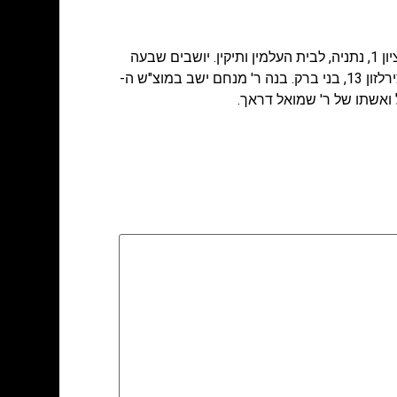
אבלים: משפחות: דראך, וייס, פיינמן, נכדיה וניניה. ההלוויה יצאה ביום ג' ה- 20.09.11, בשעה 12.00 מביתה, רחוב הר ציון 1, נתניה, לבית העלמין ותיקין. יושבים שבעה
בימים ג' – ה' ה- 20-22.09.11 בבית המנוחה, בימים ו' ו-א' ה- 23.09.11 וה- 25.09.11 בבית בתה, משפחת וייס, רחוב צירלזון 13, בני ברק. בנה ר' מנחם ישב במוצ"ש ה-