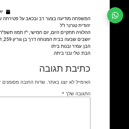
יולי 0
המשפחה מודיעה בצער רב ובכאב על פטירתה ש
יהודית טורנר ז"ל
ההלוויה תתקיים היום, יום חמישי, י"ז תמוז תשפ"ה, 10.7.25 בשעה 19:00 בבית העלמין חול
יושבים שבעה בבית המנוחה דרך בן גוריון 259, דירה 18, ר"ג
הבן: עמיר ובנות ביתו
הבת: טלי ובני ביתה.
כתיבת תגובה
האימייל לא יוצג באתר.
שדות החובה מסומנים
*
התגובה שלך
*