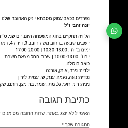
נפרדים בכאב עמוק מסבתא יוניק האהובה שלנו
יונה זהבי ז"ל
הלוויה תתקיים בחוג המשפחה היום, יום שני, ט״ז בסיוון תשפ״ו (6
יושבים שבעה ברחוב משה חובב 3, דירה 4, רמת בית הכרם, ירושלים
ימים ב׳-ה׳: 10:30-13:00 | 17:00-20:00
יום ו׳: 10:00-13:00 | שבת: החל מצאת השבת
כואבים כולנו,
ילדיה: נירה, איתן, אורנה
נכדיה: נועה, נעמה, ענת, שי, עמית, לירון
ניניה: רוני, רועי, גל, מתן, עומר, בר, ניצן, רותם, ש
כתיבת תגובה
האימייל לא יוצג באתר.
שדות החובה מסומנים
*
התגובה שלך
*