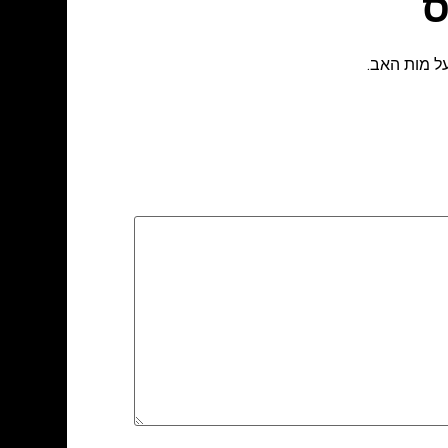
ס
ל מות האב.