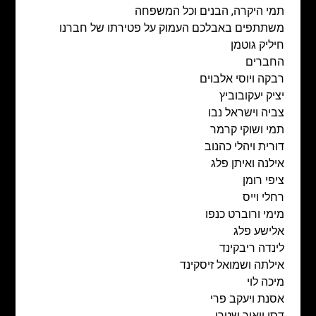
תמי היקרה, הבנים וכל המשפחה
משתתפים באבלכם העמוק על פטירתו של חברנו
חיליק גוטמן
החברים
רבקה ויוסי אלבוים
יציק יעקובוביץ
צביה וישראל נבו
תמי ושוקי קרמר
דורית ויהלי כהנוב
אילנה ואיתן פלג
ציפי רומן
רחלי וייס
מימי ורוברט כנפו
אלישע פלג
לינדה ריבקינד
אילתה ושמואל זיסקינד
מיכה לוי
אסנת ויעקב פרי
דסי ויאיר שטרן