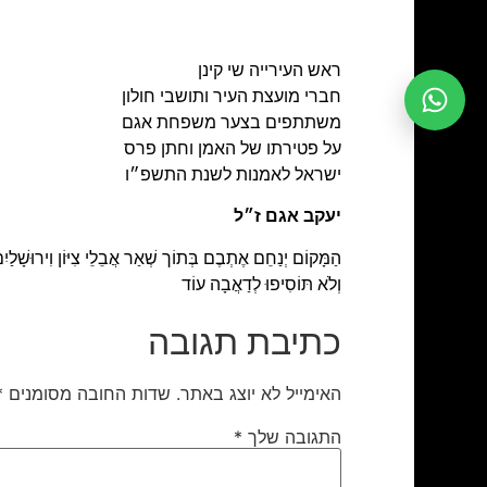
ראש העירייה שי קינן
חברי מועצת העיר ותושבי חולון
משתתפים בצער משפחת אגם
על פטירתו של האמן וחתן פרס
ישראל לאמנות לשנת התשפ״ו
יעקב אגם ז״ל
הַמָּקוֹם יְנַחֵם אֶתְבֶם בְּתוֹך שְׁאַר אֲבֵלֵי צִיּוֹן וִירוּשָׁלַיִ
וְלֹא תּוֹסִיפוּ לְדַאֲבָה עוֹד
כתיבת תגובה
האימייל לא יוצג באתר.
שדות החובה מסומנים
*
התגובה שלך
*