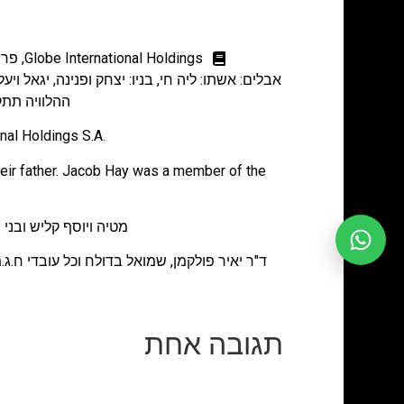
Globe International Holdings
,
פרס
אבלים: אשתו: ליה חי, בניו: יצחק ופנינה, יגאל ויעל, 
ההלוויה תתקיים ביום א' ה- 17.4.11, בשע
.Margrit & Yaakov Chai Globe International Holdings S.A מנחמים את משפחת חי על מותו של יעקב חי.
eir father. Jacob Hay was a member of the
מטיה ויוסף קליש ובני 
ד"ר יאיר פולקמן, שמואל בדולח וכל עובדי ח.ג.
תגובה אחת