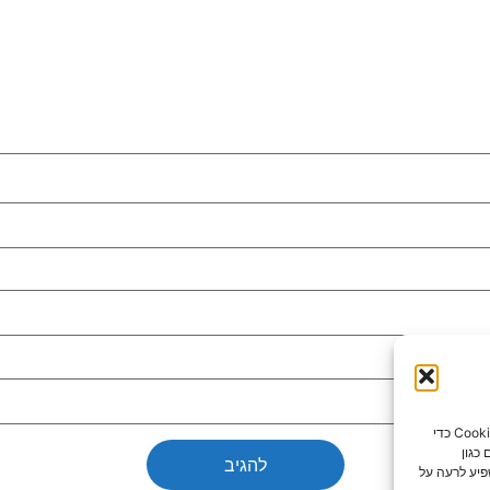
כדי לספק את חוויות המשתמש הטובות ביותר, אנו משתמשים בטכנולוגיות כמו קובצי Cookie כדי
כגון
פיע לרעה על