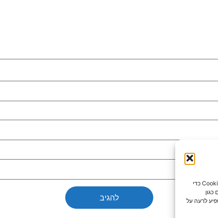
כדי לספק את חוויות המשתמש הטובות ביותר, אנו משתמשים בטכנולוגיות כמו קובצי Cookie כדי
כגון
פיע לרעה על