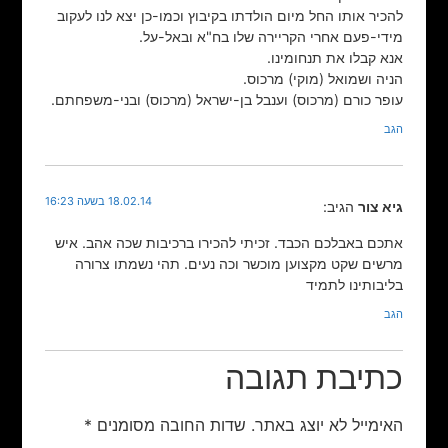
להכיר אותו החל מיום הולדתו בקיבוץ וכמו-כן יצא לנו לעקוב
מידי-פעם אחרי הקריירה שלו בח"א ובאל-על.
אנא קבלו את תנחומינו.
הניה ושמואל (מוקי) מרכוס.
עופר כורם (מרכוס) וענבל בן-ישראל (מרכוס) ובני-משפחתם.
הגב
18.02.14 בשעה 16:23
גיא צור
הגיב:
אתכם באבלכם הכבד. זכיתי להכירו ברכיבות שכה אהב. איש
מרשים שקט מקצוען מוכשר וכה נעים. תהי נשמתו צרורה
בליבותינו לתמיד
הגב
כתיבת תגובה
האימייל לא יוצג באתר.
שדות החובה מסומנים
*