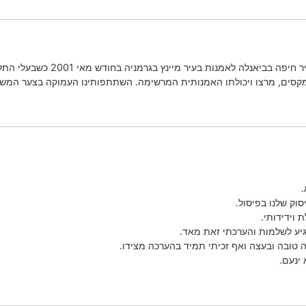
היכרתי את עקיבא כאשר שנינו ייצגנ
מקסים, מרצו ויכולתו האמנותית המרשימה. השתתפותינו העמוקה בצער המשפחה
.
וק שלנו בפיסול.
 וידידותי.
גיע לשלמות והערכתי זאת מאד.
 טובה ובעצה ואף זכיתי תמיד בהערכה מצידו.
 ינעם.