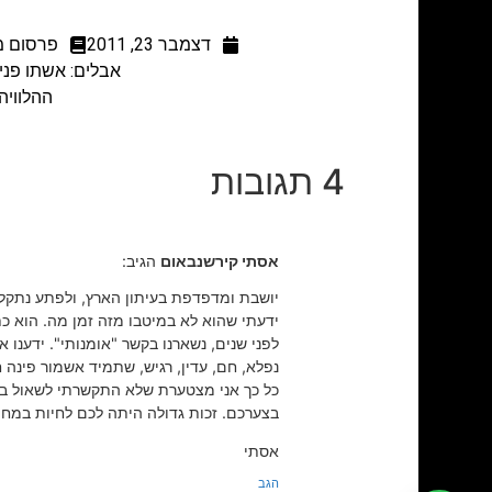
דצמבר 23, 2011
פרסום מ
אבלים: אשתו פנינה
ההלוויה תתקיים ביום ש
4 תגובות
אסתי קירשנבאום
הגיב:
יושבת ומדפדפת בעיתון הארץ, ולפתע נתקלת
ידעתי שהוא לא במיטבו מזה זמן מה. הוא כתב
לפני שנים, נשארנו בקשר "אומנותי". ידענו
נפלא, חם, עדין, רגיש, שתמיד אשמור פינה ח
כל כך אני מצטערת שלא התקשרתי לשאול בש
בצערכם. זכות גדולה היתה לכם לחיות במחי
אסתי
הגב