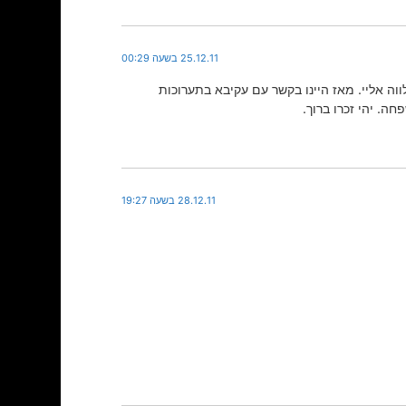
25.12.11 בשעה 00:29
ו את העיר חיפה בביאנלה לאמנות בעיר מיינץ בגרמניה בחודש מאי 2001 כשבעלי התלווה אליי. מאז היינו בקשר עם עקיבא בתערוכות
. יהי זכרו ברוך.
28.12.11 בשעה 19:27