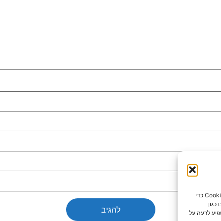
כדי לספק את חוויות המשתמש הטובות ביותר, אנו משתמשים בטכנולוגיות כמו קובצי Cookie כדי
כגון
פיע לרעה על