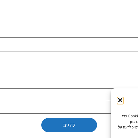
כדי לספק את חוויות המשתמש הטובות ביותר, אנו משתמשים בטכנולוגיות כמו קובצי Cookie כדי
כגון
פיע לרעה על