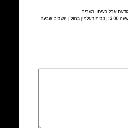
דעת אבל בעיתון מעריב
אבלים: עדיה ומשה מטרי, משה ואורנה לוז, אורית ואבישר פז, הנכדים והנינים. ההלוויה תתקיים ביום א' ה- 09.10.11, בשעה 13.00, בבית העלמין בחולון. יושבים שבעה