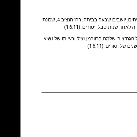
המשפחות האבלות: סלנט, ברנד, דרוק, פריימן, בלוי, אדלר, ברוורמן והגר. ההלוויה התקיימה ביום ג' ה-31.5.11, בהר הזיתים. יושבים שבעה בביתה, רח' הנציב 4, שכונת
 שנות סבל ויסורים. (1.6.11)
ה"צ ר' שלמה ברוורמן זצ"ל ורעייתו של נשיא
יסורים. (1.6.11)