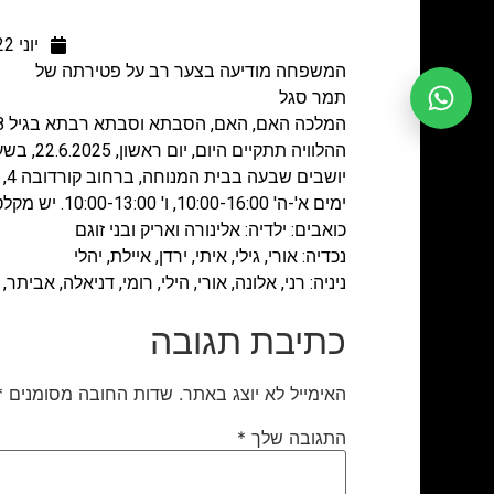
יוני 22, 2025
המשפחה מודיעה בצער רב על פטירתה של
תמר סגל
המלכה האם, האם, הסבתא וסבתא רבתא בגיל 98 בשיבה טובה.
ההלוויה תתקיים היום, יום ראשון, 22.6.2025, בשעה 12:00 בבית העלמין הישן, ברחוב פינסקר בהרצליה.
יושבים שבעה בבית המנוחה, ברחוב קורדובה 4, דירה 8, תל אביב
ימים א'-ה' 10:00-16:00, ו' 10:00-13:00. יש מקלט בבניין.
כואבים: ילדיה: אלינורה ואריק ובני זוגם
נכדיה: אורי, גילי, איתי, ירדן, איילת, יהלי
ניניה: רני, אלונה, אורי, הילי, רומי, דניאלה, אביתר, 
כתיבת תגובה
האימייל לא יוצג באתר.
שדות החובה מסומנים
*
התגובה שלך
*