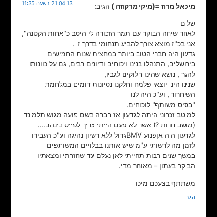
21.04.13 בשעה 11:35
מיכאל מרוז =(מיקי מרקוזה )
הגיב:
שלום
לאחר שיחה הבוקר עם תמר הזכורה לי היטב כ"אחות הקטנה",
אני בכ"ז מוצא צורך להביע תנחומי בדרך זו .
גדעון היה חברי הטוב ביותר במחצית שנות החמישים
בירושלים, התנהלו בנינו ויכוחים ודיונים רבים, גם על כוונותו
להגר , נושא שהינו חלוקים לגביו,
שנינו הינו יוצאי פלמח וחלקנו נסיונות דומים במלחמת
השיחרור , וע"כ היה לנו
"בסיס משותף" לוכוחים.
למיטב זכרוני היתה לגדעון אז חברה בשם פועה מגוש תלמונד
(מושב חרות ?) אשר לא פעם הייתי צריך לפייס בינהם….
לגדעון היה אןפנוע BMVגדול ללא רשיון נהיגה וע"כ העבירו
לזמן מה לרשותי ע"מ שיש אותנו בבלויים המשותפים
במשך שנים רבות תהייתי לאן נעלם עד שחזרתי ומצאתיו
הבוקר בעתון – מאוחר מדי.
משתתף בצעכם מיכו
הגב