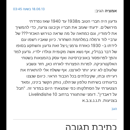
18.06.13 בשעה 03:45
אמציה
הגיב:
גדעון היה חברי הטוב מ1938 עד 1940 שאז נפרדתי
מירושלים. ידעתי שעזב את חבריו וקיבוצו צרעה, כדי להמשיך
את לימודיו, וגם כמחאה על מה שראה כגירוש האכזרי??? של
ערביי לוד ורמלה במלחמת השחרור. כיוון שאביו רשמו עם
לידתו ב- 1930 כאזרח גרמני,ניצל זאת גדעון והשתקע בסופו
של דבר בברלין, אף נשא אשה מקומית ונולדו ילדיו. גדעון למד
והפך לפרופסור באוניברסיטה ואף עסק בהמצאות בשטחי
האלקטרוניקה. למרות הפצרותי לארחו כאן, חזר ונשבע
שלעולם לא יגיע יותר לארצנו. אף ששלח אלי להתארח את
רעייתו ובתו, שקיבלתים בכל הכבוד הראוי. כיוום שנצנו
בדעותינו בשיחות טלפון שניהלנו, נותק הקשר בינינו, ומאד
הצטערתי על הסתלקותו כפי שמצאתי היום במדור זה. "חבל
על דאבדין". דומני שהתגורר ברחוב Livelindishe 10
בצניעות. ת.נ.נ.צ.ב.א
הגב
כתיבת תגובה