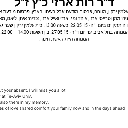
ד"ר רות ארזי כ"ץ ז"ל
למין ירקון
,
מנוחה
,
פרסום מודעת אבל בעיתון הארץ
,
פרסום מודעת אב
ה: מתן וטרייסי ארזי, אוהד ומגי ארזי ואייל ארזי, נכדיה: איתן, ליאם, מא
 ביום ו' ה- 22.05.15, בשעה 13.00, בית עלמין ירקון שער גאולה.
 ד' ה- 27.05.15, בין השעות 14.00 – 22.00, טלפון: 03-6481239.
המנוחה הייתה אשת חינוך.
.My heart is filled with sorrow. I am so sad about your absent. I will miss you a lot
.You are the one who sent me to Israel to study at Te-Aviv Univ
.Whenever I remember my life in Israel, you are also there in my memory
 of love shared comfort your family now and in the days ahead