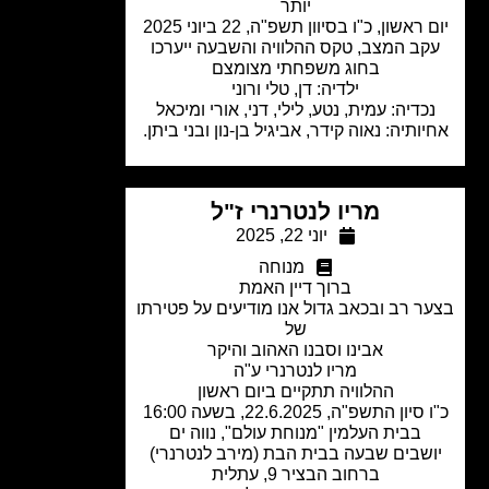
יותר
ראשון, כ"ו בסיוון תשפ"ה, 22 ביוני 2025
קב המצב, טקס ההלוויה והשבעה ייערכו
בחוג משפחתי מצומצם
ילדיה: דן, טלי ורוני
כדיה: עמית, נטע, לילי, דני, אורי ומיכאל
ותיה: נאוה קידר, אביגיל בן-נון ובני ביתן.
מריו לנטרנרי ז"ל
יוני 22, 2025
מנוחה
ברוך דיין האמת
ר רב ובכאב גדול אנו מודיעים על פטירתו
של
אבינו וסבנו האהוב והיקר
מריו לנטרנרי ע"ה
ההלוויה תתקיים ביום ראשון
יון התשפ"ה, 22.6.2025, בשעה 16:00
בבית העלמין "מנוחת עולם", נווה ים
שבים שבעה בבית הבת (מירב לנטרנרי)
ברחוב הבציר 9, עתלית