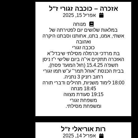
אזכרה – כוכבה זגורי ז"ל
אפריל 15, 2025
מנוחה
במלאות שלושים יום לפטירתה של
שתי, אמנו, בתנו, אחותנו וסבתנו היקרה
ואהובה
כוכבה זגורי
בת מרדכי וכרמלה מסילתי שיבדל"א
זכרה תתקיים אי"ה ביום שלישי י"ז ניסן
תשפ'ה 15.4.25 (חול המועד פסח),
בית הכנסת "אוהל תמר" ע"ש תמו זגורי
רחוב רזניק 3 נתניה.
ימוד משניות, תהילים ודברי תורה
18:45 מנחה
19:15 סעודת מצווה
משפחת זגורי
ומשפחת מסילתי.
רות אוריאלי ז"ל
אפריל 14, 2025