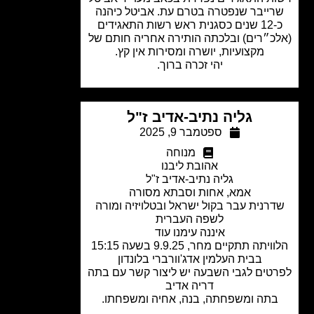
ייבר שנפטרה בטרם עת. אביטל כיהנה
כ-12 שנים כסגנית ראש רשות התאגידים
כ״רים) ובלכתה הותירה אחריה חותם של
מקצועיות, יושרה ומסירות אין קץ.
יהי זכרה ברוך.
גליה נתיב-אדיב ז"ל
ספטמבר 9, 2025
מנוחה
אהובת ליבנו
גליה נתיב-אדיב ז"ל
אמא, אחות וסבתא מסורה
רנית עבר בקול ישראל ובטלויזיה ומורה
לשפה העברית
איננה עימנו עוד
יתה תתקיים מחר, 9.9.25 בשעה 15:15
בבית העלמין אדג'וורברי בלונדון
טים לגבי השבעה יש ליצור קשר עם בתה
דריה אדיב
תה ומשפחתה, בנה, אחיה ומשפחתו.