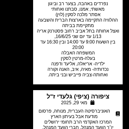
נפרדים באהבה, בצער רב וביגון
מאשתי, אמנו, סבתנו ואחותי
אסתר מלכה לסקין (לוין)
לוויה התקיימה בארצות הברית והשבעה
מתקיימת בביתה
ל אחותה בתל אביב רחוב פסטרנק אריה
1/13 עד יום שני 16/6/25,
בין השעות 9:00 עד 14:00 ובין 16:30 עד
20:00
המשפחה האבלה
בעלה-מרטין לסקין
ילדיה- אריאלה, אליעד ודפנה
נכדותיה- מאיה, איב, האנה וקורה
ואחותה-צביה פייביש ובני ביתה.
ציפורה (ציפי) גלעדי ז"ל
מאי 29, 2025
האוניברסיטה העברית
,
מנוחה
,
פרסום
מודעת אבל בעיתון הארץ
המרכז האקדמי הרב תחומי ירושלים
יו"ר הוועד המנהל, חברי הוועד המנהל,