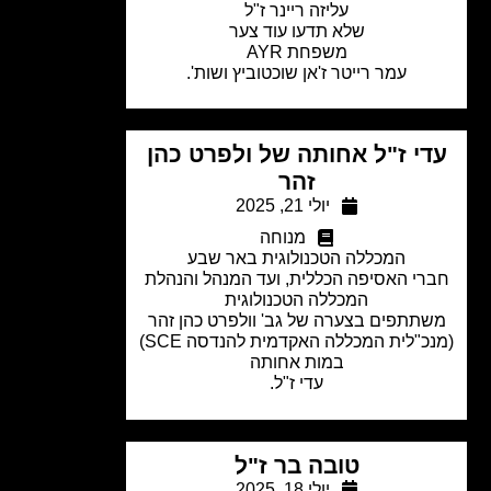
עליזה ריינר ז"ל
שלא תדעו עוד צער
משפחת AYR
עמר רייטר ז'אן שוכטוביץ ושות'.
י ז"ל אחותה של ולפרט כהן
זהר
יולי 21, 2025
מנוחה
המכללה הטכנולוגית באר שבע
רי האסיפה הכללית, ועד המנהל והנהלת
המכללה הטכנולוגית
תתפים בצערה של גב' וולפרט כהן זהר
(מנכ"לית המכללה האקדמית להנדסה SCE)
במות אחותה
עדי ז"ל.
טובה בר ז"ל
יולי 18, 2025