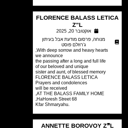
FLORENCE BALASS LETI
Z"L
אוקטובר 20, 2025
מנוחה
,
פרסום מודעת אבל בעיתון
ג'רוזלם פוסט
With deep sorrow and heavy hearts,
we announce
the passing after a long and full life
of our beloved and unique
sister and aunt, of blessed memory
FLORENCE BALASS LETICA
Prayers and condolences
will be received
AT THE BALASS FAMILY HOME,
68 HaHoresh Street,
.Kfar Shmaryahu
ANNETTE BOROVOY Z❞