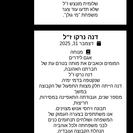
שלומית מונצש ז"ל
שלא תדעו עוד צער
משפחת "מי גולן".
דנה נרקו ז"ל
דצמבר 31, 2025
מנוחה
אגם לידרים
מומים וכואבים את מותה בטרם עת של
חברתנו האהובה,
דנה נרקו ז"ל
שנקטפה בדמי ימיה.
ה הייתה חלק מצוות התפעול של הקבוצה
במשך
פר שנים, ועבודתה התאפיינה במסירות,
חריצות,
תבונה ויחסי אנוש מצוינים.
אנו משתתפים בצערה העמוק של
המשפחה ושולחים תנחומים כנים
לבני משפחתה ולכל אוהביה
הנהלת הקבוצה ועובדיה.