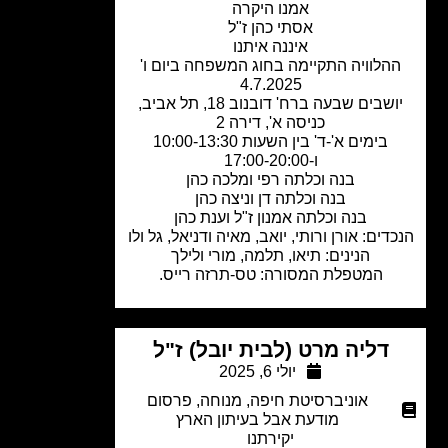
אמנו היקרה
אסתי כהן ז"ל
איננה איתנו
הלוויה התקיימה בחוג המשפחה ביום ו'
4.7.2025
יושבים שבעה ברח' דובנוב 18, תל אביב,
כניסה א', דירה 2
בימים א'-ד' בין השעות 10:00-13:30
ו-17:00-20:00
בנה וכלתה רפי ומלכה כהן
בנה וכלתה דן וניצה כהן
בנה וכלתה אמנון ז"ל וענת כהן
דים: אורן ורותי, יואב, מאיה ודניאל, גל ולו
הנינים: תיאו, תלמה, מורי ולילך
המטפלת המסורה: טס-תרזה רייס.
דליה מרט (לבית יובל) ז"ל
יולי 6, 2025
אוניברסיטת חיפה
,
מנוחה
,
פרסום
מודעת אבל בעיתון הארץ
יקירתנו