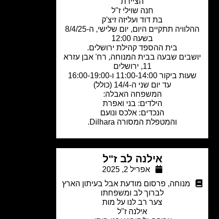
הציירת
חנה שוילי ז"ל
בת דוד ועליזה זיצ'ק
ההלוויה תתקיים היום, יום שלישי, ה-8/4/25
בשעה 12:00
בית ההספד קהילת ירושלים.
שבים שבעה בבית המנוחה, רח' אבן עזרא
11, ירושלים
ת ביקור 11:00-14:00 ו-16:00-19:00
עד יום שני ה-14/4 (כולל)
המשפחה האבלה:
הילדים: בני ואפרת
הנכדים: אלכס ונועם
והמטפלת המסורה Dilhara.
אילנה לב ז"ל
אפריל 2, 2025
מנוחה
,
פרסום מודעת אבל בעיתון הארץ
לברוך לב ומשפחתו
צער רב לנו על מות
אילנה ז"ל