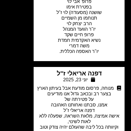
פרופ' אבי לוי
בפטירת אימו
שושנה (מסעודה) לוי ז"ל
תנוחמו מן השמיים
הרב יצחק לוי
יו"ר הוועד המנהל
פרופ חיים שקד
נשיא האקדמית חמדת
משה דמרי
יו"ר האספה הכללית.
דפנה אריאלי ז"ל
יוני 23, 2025
מנוחה
,
פרסום מודעת אבל בעיתון הארץ
בצער רב ובכאב גדול אנו מודיעים
על פטירתה של
אמנו, סבתנו ואחותנו האהובה
דפנה אריאלי ז"ל
שה אמיצה, מלאת השראה, שפעלה ללא
לאות לשינוי,
יוותה בכל ליבה שהעולם יהיה צודק וטוב