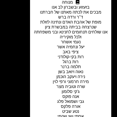
מנוחה
בזעזוע ובשברון לב אנו
מבכים את לכתה מאתנו של חברתנו
ד"ר ורדה ברש
מופת של אהבת האדם ונתינה לזולת
שנרצחה בביתה במבשרת ציון
 שולחים תנחומים לחנינא ובני משפחתה
ולכל מוקיריה
נעמי אשחר
יעל ונחמיה אשר
ציפי באב
רות בקי-קולודני
רות ברגל
תלמה ברנר
נאוה ויואב בשן
נירה ויעקב הוכמן
מירה חרמוני ורפי לוין
שרה וטוביה מצר
ג'קי סלומון
אנה פוקס
גבי ושמואל פלג
אורה פלקס
נטע שביט
אסתי ושי שהמי