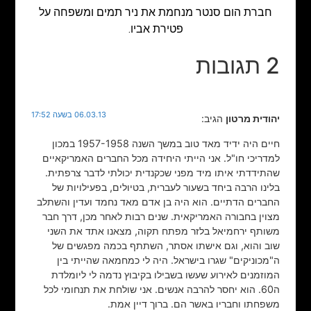
חברת הום סנטר מנחמת את ניר תמים ומשפחה על
פטירת אביו.
2 תגובות
06.03.13 בשעה 17:52
יהודית מרטון
הגיב:
חיים היה ידיד מאד טוב במשך השנה 1957-1958 במכון
למדריכי חו"ל. אני הייתי היחידה מכל החברים האמריקאיים
שהתידדתי איתו מיד מפני שכקנדית יכולתי לדבר צרפתית.
בלינו הרבה ביחד בשעור לעברית, בטיולים, בפעילויות של
החברים הדתיים. הוא היה בן אדם מאד נחמד ועדין והשתלב
מצוין בחבורה האמריקאית. שנים רבות לאחר מכן, דרך חבר
משותף ירחמיאל בלזר מפתח תקוה, מצאנו אתד את השני
שוב והוא, וגם אישתו אסתר, השתתף בכמה מפגשים של
ה"מכוניקים" שגרו בישראל. היה לי כמחמאה שהייתי בין
המוזמנים לאירוע שעשו בשבילו בקיבוץ נדמה לי ליומלדת
ה60. הוא יחסר להרבה אנשים. אני שולחת את תנחומי לכל
משפחתו וחבריו באשר הם. ברוך דיין אמת.