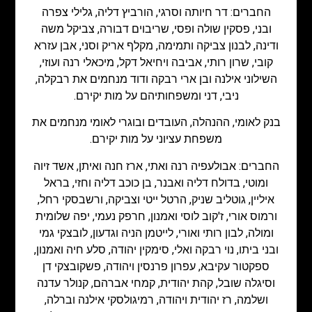
החברים: דר חיותה וסרגי, הורביץ דליה, גלילי צפרה
ובני, פסקין שולה ופסי, שריבוים דבורה, צביקל משה
ודינה, לבנון צביקה ותמימה, מקלף אריק וסני, אבן עזרא
קובי, שרון רותי, אביבה ויחיאל דקל, מיכאלי רנה ועוזי,
השילוני אילנה ובן ארי רבקה ודוד מנחמים את רבקלה,
ניבי, דני ומשפחותיהם על מות יקירם.
בנק לאומי, ההנהלה, העובדים ובוגרי לאומי מנחמים את
משפחת עציוני על מות יקירם.
החברים: אבולעפיה רנה ואתי, ארז חנה ואיתן, אשד זיוה
ומוטי, בדולח דליה ואבנר, בן כוכב דליה וחזי, בראל
איליין, גוטליב שניק, הרטל ייטי וצביקה, ורשבסקי רחל,
ורמוס אורי, ז'קוב לוסי ואמנון, חרפק נעמי, יפה שלומית
ומולה, לבון רותי ואורי, לייטמן הניה וגדעון, לובצקי גמי
ובני ביתו, נוי רבקה ואלי, סימקין יהודה, סלע חיה ואמנון,
ספקטור עקיבא, עפרון פרנסין ויהודה, פשקובצקי דן
וסיגלה שובל, קהת יהודית, קמחי אברהם, קנולר עדנה
ושלמה, רז יהודית ויהודה, רמיגולסקי אילנה וברלה,