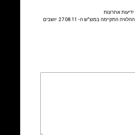
ידיעות אחרונות
צוות משרד ורון יורם, משרד עורכי דין, מנחם את עו"ד יעקב לחיאני, עובד המשרד ומשפחתו על פטירת אבי המשפחה. ההלוויה התקיימה במוצ"ש ה- 27.08.11. יושבים