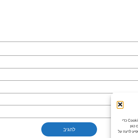
כדי לספק את חוויות המשתמש הטובות ביותר, אנו משתמשים בטכנולוגיות כמו קובצי Cookie כדי
כגון
פיע לרעה על