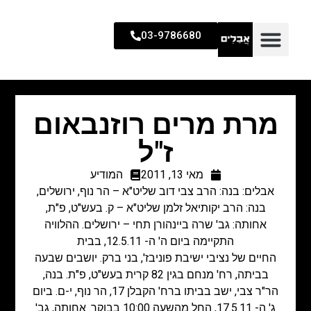
03-9786680
מרת מרים רוזנבאום
ז"ל
מאי 13, 2011
המודיע
אבלים: בנה: הרב צבי דוב שליט"א – הר נוף, ירושלים,
בנה: הרב יקותיאל זלמן שליט"א – ק. בעש"ט, פ"ת,
אחותה: גב' שרה ביינהורן תחי – ירושלים. ההלוויה
התקיימה ביום ה' ה- 12.5.11, בבית
החיים של נציבי ישיבת פוניבז', בני ברק. יושבים שבעה
בביתה, רח' מנחם בגין 82 קרית בעש"ט, פ"ת. בנה,
הר"ר צבי, ישב בביתו ברח' הקבלן 17, הר נוף, י-ם. ביום
ג' ה- 17.5.11, החל מהשעה 10:00 בבוקר. אחותה, גב'