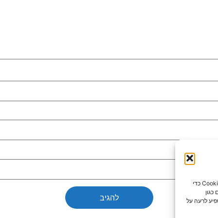
כדי לספק את חוויות המשתמש הטובות ביותר, אנו משתמשים בטכנולוגיות כמו קובצי Cookie כדי
כגון
פיע לרעה על