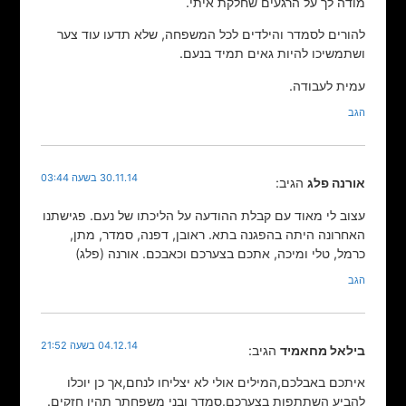
מודה לך על הרגעים שחלקת איתי.
להורים לסמדר והילדים לכל המשפחה, שלא תדעו עוד צער
ושתמשיכו להיות גאים תמיד בנעם.
עמית לעבודה.
הגב
30.11.14 בשעה 03:44
אורנה פלג
הגיב:
עצוב לי מאוד עם קבלת ההודעה על הליכתו של נעם. פגישתנו
האחרונה היתה בהפגנה בתא. ראובן, דפנה, סמדר, מתן,
כרמל, טלי ומיכה, אתכם בצערכם וכאבכם. אורנה (פלג)
הגב
04.12.14 בשעה 21:52
בילאל מחאמיד
הגיב:
איתכם באבלכם,המילים אולי לא יצליחו לנחם,אך כן יוכלו
להביע השתתפות בצערכם.סמדר ובני משפחתך תהיו חזקים.