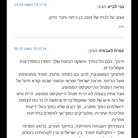
29.11.14 בשעה 23:05
גבי לביא
הגיב:
עצוב על לכתו של נעם, בן כיתה וחבר ותיק.
הגב
30.11.14 בשעה 00:15
עמית לעבודה
הגיב:
חיוכך, נעם הליכותיך והשקט הבוטח שלך יחסרו במסדרונות
אקסליבריס.
חולצתך המשובצת, לרוב עם כפתור פתוח, תמיד מתנופפת
מעל הג'ינס. מראה ישראלי שורשי עכשווי שכמו קורא תיגר על
מראה המנהל ההייטקיסט הממוצע.
אבל אתה באמת לא היית מנהל הייטקיסט ממוצע. היית איש
של רוח איש של ספר שאקסליבריס שימשה לו כר נוח לצמוח.
ירושלמים כמוך מסביב, אך רובם שלא כמוך בעלי דיעות
פוליטיות אחרות. גולנצ'יקים כמוך אך לוחמים בחזיתות
אחרות.
בעמידתך הגבוהה והאיתנה, בחיוכך הנעים, ברוגע הפנימי
שלך – התבלטת תמיד. בין ישראלים ובין לקוחותינו בעולם.