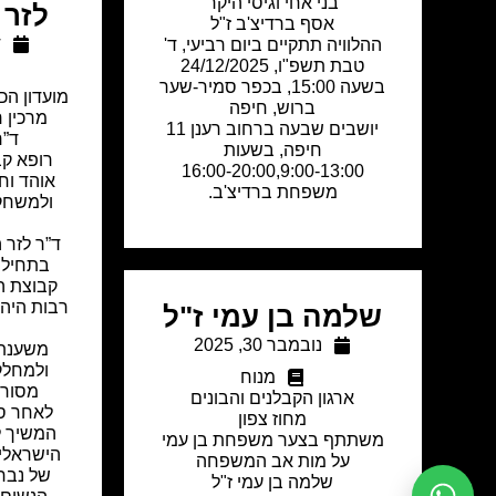
בני אחי וגיסי היקר
לזר ל
אסף ברדיצ'ב ז"ל
ד
ההלוויה תתקיים ביום רביעי, ד'
טבת תשפ"ו, 24/12/2025
בשעה 15:00, בכפר סמיר-שער
מועדון הכ
ברוש, חיפה
מרכין 
יושבים שבעה ברחוב רענן 11
ד”ר
חיפה, בשעות
רופא קב
16:00-20:00,9:00-13:00
אוהד וח
משפחת ברדיצ'ב.
ולמשחק 
ד”ר לזר 
קבוצת ה
רבות היה
שלמה בן עמי ז"ל
נובמבר 30, 2025
משענת 
ולמחלקת
מנוח
מסור,
ארגון הקבלנים והבונים
לאחר סי
מחוז צפון
המשיך ל
משתתף בצער משפחת בן עמי
הישראלי 
על מות אב המשפחה
של נבח
שלמה בן עמי ז"ל