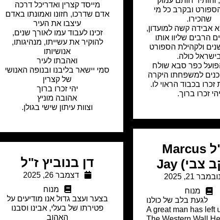
 והותיר חותם עמוק
מייסד קצרין ואדריכל דרכה
ספורט ובקרב כל מי
אדם שדרכו, חזונו ואמונתו באדם
שהכירו.
עיצבו את העיר
א אבידה קשה למועדון,
זכינו לעבוד עמו לאורך שנים,
 הרבים שליוו אותו
להוקיר את עשייתו, מנהיגותו,
נים ולקהילת הספורט
אנושיותו
ישראל כולה.
ואהבתו לעיר
הפועל כפר סבא שולח
סמי יישאר בליבנו ובנופה האנושי
כנים למשפחתו היקרה
של קצרין
ת זכרו בכבוד הראוי לו.
יהי זכרו ברוך
הי זכרו ברוך.
אהובה מוניץ
וצוות עיתון שישי בגולן.
זצ"ל Marcus
דן בנוביץ ז"ל
 צבי) Jay
דצמבר 26, 2025
ובמבר 21, 2025
מנוח
מנוח
בצער ועצב גדול אנו מודיעים על
לגעת בלב של כולנו
פטירתו של בעלי, אבינו וסבנו
A great man has left 
האהוב
The Western Wall He