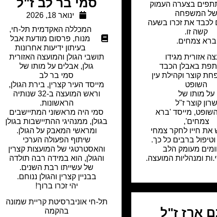
סמי בר לב ז"ל
תפים בצערה העמוק
ל המשפחה
ינואר 18, 2026
לכבד את זכרו בשעה
המכללה האקדמית תל-חי
,
קשה זו.
מנוח
,
פרסום מודעת אבל
ברא צמחים.
בעיתון ידיעות אחרונות
ה אזורית מגידו
תושבי הגולן והמועצה האזורית
פת באבלן הכבד
גולן, אבלים על מותו של
ת קוצר וקהילת עין
סמי בר לב
השופט
מייסד העיר קצרין, בירת הגולן,
על מותו של
וראש המועצה ב-32 שנותיה
רון קוצר ז"ל
הראשונות.
 השופט, מייסד 'ברא
סמי היה מראשוני המתיישבים
צמחים',
בגולן, ממנהיגי ההתיישבות בגולן
את חייו לחקר צמחי
ומראשי המאבק על הגולן.
טיפול ברבים כל כך.
שיתוף הפעולה הערכי
מים מעומק הלב
והאסטרטגי של המועצות קצרין
.ות ומנהליות המועצה.
והגולן, הוא במידה רבה תולדה
של עשייתו רבת השנים.
בבניין קצרין והגולן ננוחם.
יהי זכרו ברוך!
תל-חי אוניברסיטת קריית שמונה
ם ארז ז"ל
בהקמה