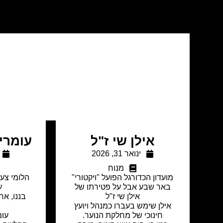
מ
אילן שי ז"ל
עומרי 
ינואר 31, 2026
מנוח
מועדון הכדורגל הפועל "ויקטורי"
הלומי צער
באר שבע אבל על פטירתו של
ע
אילן שי ז"ל
בננו, אח
אילן שימש בעברו כמנהל ויועץ
חינוכי של מחלקת הנוער.
עומ