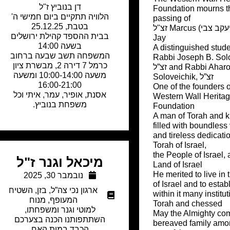
דן בנוביץ ז"ל
Foundation mourns t
הלוויה תתקיים ביום חמישי ה'
passing of
בטבת, 25.12.25
זצ"ל Marcus (יעקב צבי) Rabbi
בבית ההספד קהילת ירושלים
Jay
בשעה 14:00
A distinguished stude
המשפחה תשב שבעה ברחוב
Rabbi Joseph B. Solo
כרמל 7 דירה 2, מבשרת ציון
זצ”ל and Rabbi Aharon
משעה 10:00-14:00 ומשעה
Soloveichik, זצ”ל
16:00-21:00
One of the founders o
אסנת, אופיר, עמר, איתי וכל
Western Wall Herita
משפחת בנוביץ.
Foundation
A man of Torah and k
filled with boundless v
and tireless dedicatio
Torah of Israel,
the People of Israel,
מיכאל וגנר ז"ל
Land of Israel
He merited to live in
נובמבר 30, 2025
of Israel and to estab
ארגון נכי צה”ל
,
בזן
,
השטיח
within it many institut
המעופף
,
מנוח
Torah and chessed
למוטי וגנר ומשפחתו,
May the Almighty com
השתתפותנו הכנה בצערכם
bereaved family amo
הכבד במות האח