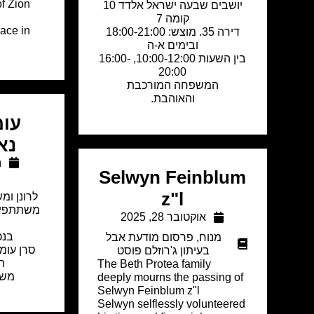
of Zion
יושבים שבעה ישראל אלדד 10
קומה 7
ace in
דירה 35. מוצש: 18:00-21:00
ובימים א-ה
בין השעות 10:00-12:00, 16:00-
20:00
המשפחה המורכבת
והאוהבת.
עומ
נא
נ
Selwyn Feinblum
z"l
לרונן ו
משתתפים
אוקטובר 28, 2025
בנכ
מנוח
,
פרסום מודעת אבל
סרן עומ
בעיתון ג'רוזלם פוסט
תנ
The Beth Protea family
משפ
deeply mourns the passing of
Selwyn Feinblum z"l
Selwyn selflessly volunteered