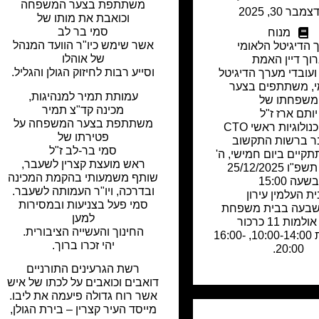
משתתפת בצער המשפחה
צמבר 30, 2025
וכואבת את מותו של
סמי בר לב
מנוח
אשר שימש כיו"ר הוועד המנהל
 הדיגיטל הלאומי
של אוהלו
וך דיין האמת
וסייע רבות לחיזוק הגולן והגליל.
עובדי מערך הדיגיטל
י, משתתפים בצער
עמותת תמיר למנהיגות,
משפחתו של
מכינה קד"צ תמיר
יותם ארז ז"ל
משתתפת בצער המשפחה על
מנהל טכנולוגיות ראשי CTO
פטירתו של
 ברשות התקשוב
סמי בר-לב ז"ל
תקיים ביום חמישי, ה'
ראש מועצת קצרין לשעבר,
בטבת תשפ"ו 25/12/2025
שותף משמעותי בהקמת המכינה
בשעה 15:00
ובדרכה, ויו"ר העמותה לשעבר.
ת העלמין עירון
סמי פעל בצניעות ובמסירות
שבעה בבית משפחת
למען
מות 11 כרכור
החינוך והעשייה הציבורית.
בין השעות 10:00-14:00, 16:00-
יהי זכרו ברוך.
20:00.
רשת הגרעינים התורניים
דואבים וכואבים על לכתו של איש
אשר רוח גדולה פיעמה את ליבו.
מייסד העיר קצרין – בירת הגולן,