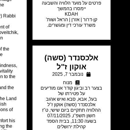
פרטים על מועד הלוויה והשבעה
he
יימסרו בהמשך
KDAH
קן-דרור | אזרן | הראל ושות’
משרד עורכי דין ומגשרים.
nt of
veitchik,
f the
ge
אלכסנדר (סשה)
אוקון ז"ל
indness,
itality
נובמבר 7, 2025
n to the
מנוח
 and the
בצער רב וביגון קודר אנו מודיעים
על פטירתו של
 the Land
בעל, אבא, סבא ואיש אהוב
lish
אלכסנדר (סשה) אוקון ז"ל
ions of
ההלוויה תתקיים ביום שישי, ט"ז
חשון תשפ"ו, 07/11/2025
fort his
בשעה 11:30, בבית הספד
ng the
קהילת ירושלים