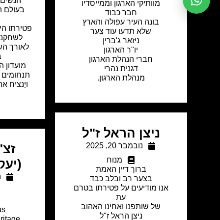
הנשים,
מוותיקי הארגון וממייסדיו
בעולם ה
חבר כבוד
בונה העיר עפולה והארץ
פטירתו הי
שלא תדעו עוד צער
לשחקנים
ניזאר ג'ברין
לאורך הש
יו"ר הארגון
ב
חברי הנהלת הארגון
מועדון 
דגנית נהרי
תנחומים 
מנהלת הארגון.
ויַנציח א
י
ניצן הראל ז"ל
נובמבר 20, 2025
מנוח
(יעקב
ברוך דיין האמת
נ
בצער רב ובלב כבד
אנו מודיעים על פטירתו בטרם
עת
של שותפנו ואחינו האהוב
us
ניצן הראל ז"ל
ritage