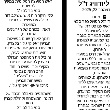
וראש המועצה המקומית במשך
יודוויג ז”ל
לב שנים
צמבר 23, 2025
סמי בר לב ז"ל
סמי היקר היה איש ששילב רוח
מנוח
גדולה עם עשייה ציבורית
דורגל הפועל כפר סבא
מפוארת.
ראש עם פטירתו של
האמין בכוחם של הגרעינים
 לזר ליודוויג ז”ל
התורניים,
וצת הבוגרים בעבר
ותמך לאורך שנים בפעילות
בר שאהבתו למועדון
הגרעין "אפיקי גולן" בקצרין.
ליוותה אותו עד יומו
סמי עודד וחיזק את המשפחות
האחרון.
הצעירות שהגיעו לעיר,
החל את דרכו במועדון
והוביל את המהפכה הגדולה
בתחילת שנות ה־90 כרופא
בקצרין לה אנו עדים כיום .
בוגרים ובמשך שנים
מוקירי זכרו ופועלו הייחודי
 דמות מפתח מקצועית
הרב רחמים נסימי
ואנושית,
יו"ר רשת "שעלים"
לשחקנים, לצוותים
משפחות הגרעין
 הנוער,שזכו לליווי
מרכז שיאון- "אפיקי גולן".
 רגיש ומלא נתינה.
ום תפקידו במועדון,
משתתפים באבלה הכבד של
תרום רבות לכדורגל
רמונה, המשפחה וקהילת קצרין
כרופא קבוצות הנוער
במות
רות ישראל ונבחרת
סמי בר-לב ז"ל