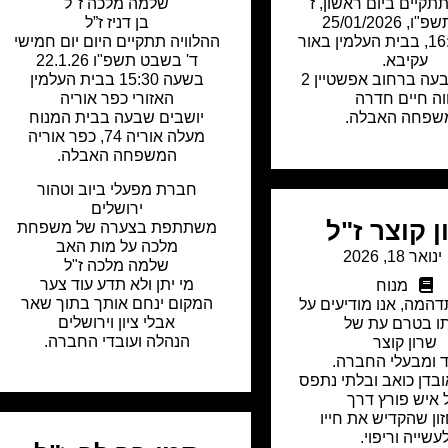
תקיים ביום ראשון, ז'
שלמה מלכה ז"ל
 25/01/2026
בן דניז ז”ל
בשעה 16:00, בבית העלמין באור
ההלוויה תתקיים היום יום חמישי
עקיבא.
ד' בשבט תשפ"ו 22.1.26
יושבים שבעה ברחוב אפשטיין 2
בשעה 15:30 בבית העלמין
וה חיים חדרה
האזורי כפר אוריה
שפחה האבלה.
יושבים שבעה בבית המנוח
מעלה אוריה 74, כפר אוריה
המשפחה האבלה.
חברת מפעלי ביוב וטהור
ירושלים
 קוצר ז"ל
משתתפת בצערה של משפחת
מלכה על מות האב
ינואר 18, 2026
שלמה מלכה ז"ל
מי יתן ולא תדע עוד צער
מנוח
המקום ינחם אותך בתוך שאר
המה, אנו מודיעים על
אבלי ציון וירושלים
ו בטרם עת של
הנהלה ועובדי החברה.
שרון קוצר
 ומבעלי החברה.
בדן כואב ובלתי נתפס
 איש פורץ דרך
ון שהקדיש את חייו
עשייה וריפוי.