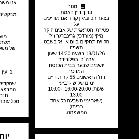
אנו משת
מנוח
ש
ברוך דיין האמת
ומבקשים 
בצער רב וביגון קודר אנו מודיעים
על
פטירתו הטראגית של אבינו היקר
מיקי (מורדכי) גרינברגר ז"ל
מועצ
הלוויה תתקיים ביום א', א' בשבט
משתת
תשפ”ו
של משפח
18/01/26 בשעה 14:30 שעון
ארה"ב, בפלורידה
יושבים שבעה בבית הכנסת
ש
המרכזי
בן עין
רח' הראשונים 55 קרית חיים
ימים שלישי-רביעי
שהקדיש 
שעות: 16:00-20:00, 10:00-
המרפא ו
13:00
תנחו
(שאר ימי השבעה כל אחד
מכל עובדי
בביתו)
המשפחה.
יות