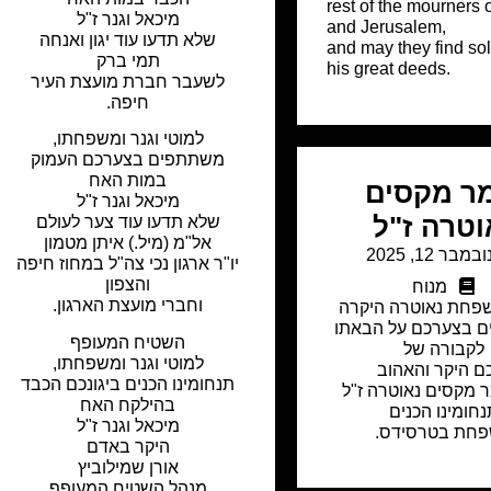
rest of the mourners 
מיכאל וגנר ז"ל
and Jerusalem,
שלא תדעו עוד יגון ואנחה
and may they find sol
תמי ברק
his great deeds.
לשעבר חברת מועצת העיר
חיפה.
למוטי וגנר ומשפחתו,
משתתפים בצערכם העמוק
במות האח
ר מקסים
מיכאל וגנר ז"ל
וטרה ז"ל
שלא תדעו עוד צער לעולם
אל"מ (מיל.) איתן מטמון
ובמבר 12, 2025
יו"ר ארגון נכי צה"ל במחוז חיפה
והצפון
מנוח
וחברי מועצת הארגון.
משפחת נאוטרה היקרה
 בצערכם על הבאתו
השטיח המעופף
לקבורה של
למוטי וגנר ומשפחתו,
ם היקר והאהוב
תנחומינו הכנים ביגונכם הכבד
ר מקסים נאוטרה ז"ל
בהילקח האח
חומינו הכנים
מיכאל וגנר ז"ל
חת בטרסידס.
היקר באדם
אורן שמילוביץ
מנהל השטיח המעופף