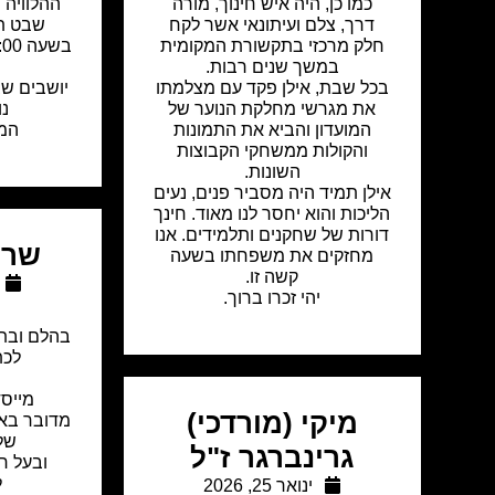
כמו כן, היה איש חינוך, מורה
ההלוויה ת
דרך, צלם ועיתונאי אשר לקח
שבט תשפ"ו,
חלק מרכזי בתקשורת המקומית
במשך שנים רבות.
בכל שבת, אילן פקד עם מצלמתו
את מגרשי מחלקת הנוער של
נו
המועדון והביא את התמונות
המ
והקולות ממשחקי הקבוצות
השונות.
אילן תמיד היה מסביר פנים, נעים
הליכות והוא יחסר לנו מאוד. חינך
דורות של שחקנים ותלמידים. אנו
שרון
מחזקים את משפחתו בשעה
קשה זו.
יהי זכרו ברוך.
בהלם ובתד
לכת
מייסד
מיקי (מורדכי)
מדובר באו
של
גרינברגר ז"ל
ובעל חז
ל
ינואר 25, 2026