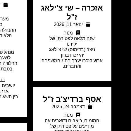
ד
אזכרה – שי צ'ילאג
ז"ל
מערך
ינואר 11, 2026
בר
ההנהלה ו
מנוח
הלאומ
שנה מלאה לפטירתו של
יקירנו
ניצב (בדימוס) שי צ'ילאג
יהי זכרו ברוך
לשעבר
ארוע לזכרו יערך בחוג המשפחה
ההלוויה ת
והחברים.
בבי
יושבים 
ארז, אול
אסף ברדיצ'ב ז"ל
דצמבר 24, 2025
מנוח
המומים, כואבים ודואבים אנו
מודיעים על פטירתו של