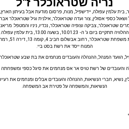
נריה שטראוכלר ז"ל
,
בית עלמין עפולה
,
יידישפיל
,
מנוח
,
פרסום מודעת אבל בעיתון הארץ
,
 ושאול כספי אסולין, צור ועדה שטראוכלר, אילנית וגיל שטראוכלר אברמו
מרים שטראוכלר, צביקה וצופיה שטראוכלר, נכדיו, ניניו והמטפל: מריאנו.
ההלוויה תתקיים ביום ג' ה- 10.01.23, בשעה 13.00, בית עלמין עפולה.
לר, רחוב אבשלום חביב 4, קומה 13, דירה 51, רמת אביב ג', תל אביב.
המנוח ייסד את רשת בסט ביי.
פיל, הוועד המנהל, ההנהלה והעובדים מנחמים את בת שבע שטראוכלר 
ה והעובדים של רשת טויס אר אס מנחמים את סיגל כספי ומשפחתה ע
ין, נשיא, חברי הנשיאות, ההנהלה והעובדים אבלים ומנחמים את רעיי
הנשיאות, והמשפחה על פטירת אב המשפחה.