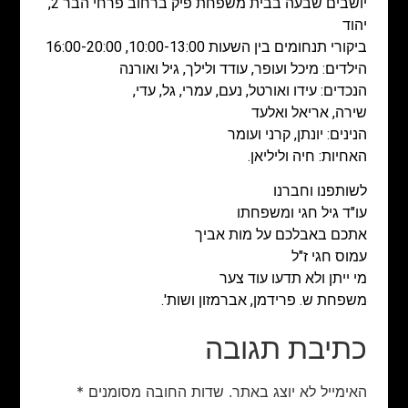
יושבים שבעה בבית משפחת פיק ברחוב פרחי הבר 2,
יהוד
ביקורי תנחומים בין השעות 10:00-13:00, 16:00-20:00
הילדים: מיכל ועופר, עודד ולילך, גיל ואורנה
הנכדים: עידו ואורטל, נעם, עמרי, גל, עדי,
שירה, אריאל ואלעד
הנינים: יונתן, קרני ועומר
האחיות: חיה וליליאן.
לשותפנו וחברנו
עו"ד גיל חגי ומשפחתו
אתכם באבלכם על מות אביך
עמוס חגי ז"ל
מי ייתן ולא תדעו עוד צער
משפחת ש. פרידמן, אברמזון ושות'.
כתיבת תגובה
האימייל לא יוצג באתר.
שדות החובה מסומנים
*