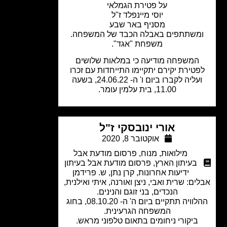
על פטירת הגמלאי
יוסי מיינפלד ז"ל
מסניף באר שבע
משתתפים באבלה הכבד של המשפחה.
משפחת "אגד".
המשפחה מודיעה כי במלאות שלושים
טירת יקירם יתקיימו התייחדות עם זכרו
ועליה לקברו ביום ו' ה- 24.06.22, בשעה
11.00, בית עלמין עומר.
אורי ינובסקי ז"ל
אוקטובר 8, 2020
מילואות
,
מנוח
,
פרסום מודעת אבל
בעיתון הארץ
,
פרסום מודעת אבל בעיתון
ידיעות אחרונות
,
קרן נתן
,
ש. פרידמן
ים: שרית ואבי, ניצן ואורנה, איתי ואילנית,
הנכדים, בני זוגם והנינים.
ההלוויה תתקיים ביום ה' ה- 08.10.20, בחוג
המשפחה הגרעינית.
ביקורי ניחומים בתאום טלפוני מראש.