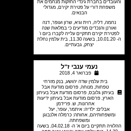
ובדים בחברת גינדי החזקות מנחמים את
משפחת דורי על פטירת יקירם, מגדולי
הבנאים.
חמה, דליה, רוית וגיא, שרון ועופר, דנה
אורנן והנכדים מודיעים כי במלאות שנה
טירת יקירם תתקיים עלייה לקברו ביום ו'
ה- 10.01.20, בשעה 11.30, בית עלמין נחלת
יצחק, גבעתיים.
נעמי ענבי ז"ל
פברואר 4, 2018
בית עלמין שדה יהושע
,
בנק מזרחי
טפחות
,
מנוחה
,
פרסום מודעת אבל
בעיתון גלובס
,
פרסום מודעת אבל בעיתון
הארץ
,
פרסום מודעת אבל בעיתון ידיעות
אחרונות
,
ש. פרידמן
אבלים: ילדיה: איתמר, עופר, יעל
ומשפחותיהם, אחותה: כרמלה אלנבוגן
ומשפחתה.
ההלוויה תתקיים ביום א' ה- 04.02.18, בשעה