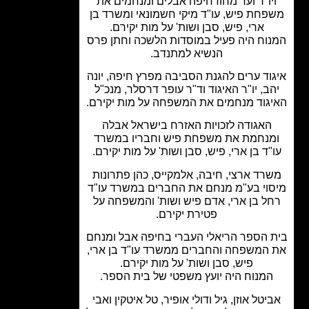
יו"ר ועד מחוז חיפה אבלים ומנחמים את
חת פיש, עו"ד מיקי חשמונאי ומשרד בן
ארי, פיש, סבן ושות' על מות יקירם.
וח היה פעיל במוסדות הלשכה וחתן פרס
הנשיא למתנדב.
וד ערים להגנת הסביבה מפרץ חיפה, יונה
ב, יו"ר האיגוד וד"ר עופר דרסלר, מנכ"ל
גוד מנחמים את המשפחה על מות יקירם.
האגודה לזכויות האזרח בישראל אבלה
נחמת את משפחת פיש וחבריו במשרד
"ד בן ארי, פיש, סבן ושות' על מות יקירם.
רד ארצי, חיבה, אלמקייס, כהן פתרונות
וי בע"מ מנחם את החברים במשרד עו"ד
ל בן ארי, אדם פיש ושות' והמשפחה על
פטירת יקירם.
 הספר הריאלי העברי בחיפה אבל ומנחם
המשפחה והחברים ממשרד עו"ד בן ארי,
פיש, סבן ושות' על מות יקירם.
מנוח היה יועץ משפטי של בית הספר.
יטל אוזן, גיל ודולי אופיר, טל איטקין ואבי