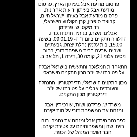
פרסום מודעת אבל בעיתון הארץ
,
פרסום
מודעת אבל בעיתון ידיעות אחרונות
,
פרסום מודעת אבל בעיתון ישראל היום
,
קבוצת סופרין
,
קרן הקולנוע הישראלי
,
רדימיקס
,
ש. פרידמן
אבלים: אשתו, בנותיו, חתניו ונכדיו.
ההלוויה תתקיים ביום ד' ה- 09.01.19, בשעה
1, בית עלמין נחלת יצחק, גבעתיים.
ושבים שבעה בבית משפחת דורי, רחוב
וני 21, קומה 30, דירה 1, תל אביב.
חדות המלאכה והתעשיה בישראל אבלה
 פטירתו של יו"ר מכון התקנים הישראלי.
ן התקנים הישראלי, הדירקטוריון, ההנהלה
והעובדים אבלים על פטירתו של יו"ר
דירקטוריון מכון התקנים.
משרד ש. פרידמן ושות', עורכי דין, אבל
מנחם את המשפחת דורי על מות יקירם.
ר נהר הירדן אבל ומנחם את נחמה, רנה,
ית, שרון ומשפחותיהם על פטירת יקירם,
חבר הוועד המנהל של הכפר.