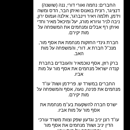
חברים: נחמה ואורי דורי, ננה (שושנה)
יגר, רונית בואנוס ואיתן הבר, הדס ומשה
מן, תלמה ויאיר ויינברגר, אילנה ועמוס ירון,
ה לניר וגיורא מורג, יעל ומיכאל מאיר וחדי
יתן רף אבלים ומנחמים את המשפחה על
מות יקירם.
רת גינדי החזקות מנחמת את אסף מור,
נכ"ל חברת א. דורי, והמשפחה על מות
האב.
ק רוזן, אסף טוכמאיר והעובדים בחברת
דה ישראל מנחמים את אסף מור על מות
אביו.
חברים במשרד ש. פרידמן ושות' עו"ד
מים את פנינה, נועה, אסף והמשפחה על
מות יקירם.
שרס חברה להשקעות בע"מ מנחמת את
אסף מור על מות אביו.
ד רונן יניב וגדעון שפק וצוות משרד עורכי
הדין יניב ושות' מנחמים את אסף מור