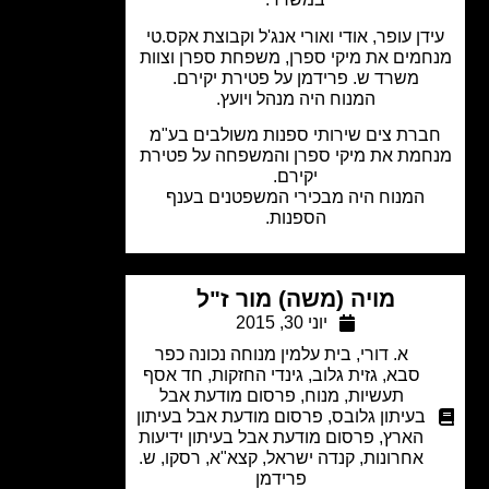
דן עופר, אודי ואורי אנג'ל וקבוצת אקס.טי
מים את מיקי ספרן, משפחת ספרן וצוות
משרד ש. פרידמן על פטירת יקירם.
המנוח היה מנהל ויועץ.
רת צים שירותי ספנות משולבים בע"מ
מת את מיקי ספרן והמשפחה על פטירת
יקירם.
המנוח היה מבכירי המשפטנים בענף
הספנות.
מויה (משה) מור ז"ל
יוני 30, 2015
א. דורי
,
בית עלמין מנוחה נכונה כפר
סבא
,
גזית גלוב
,
גינדי החזקות
,
חד אסף
תעשיות
,
מנוח
,
פרסום מודעת אבל
בעיתון גלובס
,
פרסום מודעת אבל בעיתון
הארץ
,
פרסום מודעת אבל בעיתון ידיעות
אחרונות
,
קנדה ישראל
,
קצא"א
,
רסקו
,
ש.
פרידמן