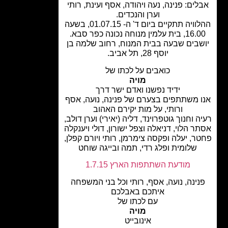
לים: פנינה, נעה ויהודה, אסף ועינת, רותי
וערן והנכדים.
ההלוויה תתקיים ביום ד' ה- 01.07.15, בשעה
ית עלמין מנוחה נכונה כפר סבא.
שבים שבעה בבית המנוח, רחוב שלמה בן
יוסף 28, תל אביב.
כואבים על לכתו של
מויה
ידיד נפשנו ואדם ישר דרך
 משתתפים בצערם של פנינה, נועה, אסף
ורותי, על מות יקירם האהוב
 וחנוך גוטפרוינד, דליה (יאירי) וערן דולב,
ר הלוי, דניאלה וצפל ישורון, דולי ויענקלה
ר, יעלה ופקסה צימרמן, רותי ויורם קפלן,
שלומית ופלג רדי, תמה ובייגה שוחט
מודעת השתתפות הארץ 1.7.15
נינה, נועה, אסף, רותי וכל בני המשפחה
איתכם באבלכם
עם לכתו של
מויה
אינובייט