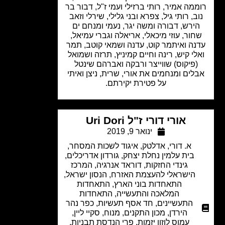
מה אמיר, רותי ברזילי ועמי ז"ל, דבור בר
ב, רותי גיל, צפרא ובני גלילי, שירלי וזאב
ירש, דבורה ומשה יגר, נעמי ומנחם ים
חור, עוזי מיכאלי, אריאלה וגברי עמיאל,
נה ואיתמר קוט, עדנה ושמאי קוטב, תמר
לי קיש, רינה וחיים קמיניץ, תרזה ושמואל
(פיקוס) שווייצר ורבקה ואברהם שינטל
לים ומנחמים את אורי, שרית, ניצן ואיתי
על פטירת יקירתם.
אורי דורי ז"ל Uri Dori
ינואר 9, 2019
א. דורי
,
אדלטק
,
איגוד לשכות המסחר
,
בית עלמין נחלת יצחק
,
גורדון אדריכלים
,
גינדי החזקות
,
דוראד אנרגיה
,
המרכז
הישראלי להעצמת האזרח
,
הנסון ישראל
,
התאחדות בוני הארץ
,
התאחדות
המלאכה והתעשייה
,
התאחדות
התעשיינים
,
חד אסף תעשיות
,
כפר נהר
הירדן
,
מכון התקנים
,
מנוח
,
סקיי ליין
,
עמוס לוזון יזמות
,
פרי הנדסת תבניות
,