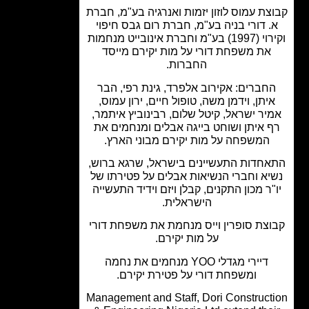
צת עמוס לוזון יזמות ואנרגיה בע"מ, חברת
. דורי בניה בע"מ, חברת רום גבס חיפוי
וקירוי (1997) בע"מ וחברת אינובייט מנחמות
את משפחת דורי על מות יקירם מייסד
החברות.
חברים: אקירוב אלפרד, גינת רפי, הבר
יתן, וידמן משה, טופול חיים, ירון עמוס,
יר ישראל, קיטל שלום, רבינוביץ איתמר,
 איתן ושוחט בייגה אבלים ומנחמים את
המשפחה על מות יקירם מבוני הארץ.
חדות התעשיינים בישראל, שרגא ברוש,
יא וחברי הנשיאות אבלים על פטירתו של
"ר מכון התקנים, קבלן ויזם וידיד התעשייה
הישראלית.
צת סופרין וייס מנחמת את משפחת דורי
על מות יקירם.
דיירי מגדלי YOO מנחמים את נחמה
ומשפחת דורי על פטירת יקירם.
Management and Staff, Dori Construct