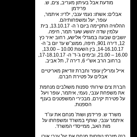
מודעת אבל בעיתון מעריב
,
צים
,
ש.
פרידמן
בלים: אשתו: נעמי ענבי, ילדיו: איתמר,
עופר, יעל ומשפחותיהם.
ההלוויה התקיימה ביום ו' ה- 13.10.17, בית
עלמין שדה יהושע שער תמר, חיפה.
בים שבעה במגדלי אלישע, רחוב יאיר כץ
12, דירה 901, חיפה, ממוצ"ש עד יום ב' ה-
14-16.10.17, בין השעות 10.00 – 13.00,
16.00 – 21.00, ובימים ג'-ד' ה- 17-18.10.17,
ברחוב הרב אש"י 6, דירה 7, תל אביב.
יל ומרילין עופר וחברת זודיאק מאריטיים
אבלים על פטירת חברם.
רת צים שירותי ספנות משולבים מנחמת
 משפחת ענבי, נעמי, איתמר, עופר ויעל
 פטירת יקירם, מבכירי המשפטנים בענף
הספנות.
משרד ש. פרידמן ושות' מנחם את עו"ד
יתמר ענבי, שותף במשרד ומשפחתו על
מות האב, ממייסדי המשרד.
ק מזרחי טפחות מנחם את יעל ענבי אורן,