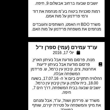
ושבים שבעה ברחוב אבשלום 9, חיפה.
ות סוכניות ביטוח בע"מ מנחמת את דוד
ורמי פרידנזון על מות אמם.
משרד BDO זיו האפט, השותפים והעובדים
מים את משפחת פרידנזון על מות האם.
עו"ד עמירם (עמי) ספרן ז"ל
יולי 17, 2016
מנוח
,
פרסום מודעת אבל בעיתון הארץ
,
פרסום מודעת אבל בעיתון ידיעות
אחרונות
,
צים
,
קיבוץ עין כרמל
,
ש. פרידמן
המשפחה אבלה.
ההלוויה תתקיים ביום א' ה- 17.07.16, בשעה
1, בית עלמין גן עדן קיבוץ עין כרמל.
יושבים שבעה בבית המשפחה, דרך הים 7,
חיפה.
רד ש. פרידמן ושות', עו"ד, אבל ומנחם
 מיקי והמשפחה על פטירת יקירם, שותף
במשרד.