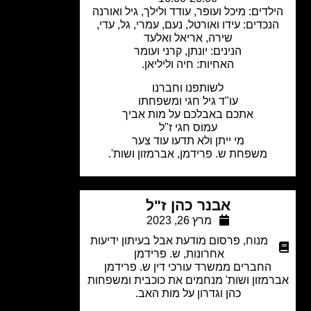
לדים: מיכל ועופר, עודד ולילך, גיל ואורנה
נכדים: עידו ואורטל, נעם, עמרי, גל, עדי,
שירה, אריאל ואלעד
הנינים: יונתן, קרני ועומר
האחיות: חיה וליליאן.
לשותפנו וחברנו
עו"ד גיל חגי ומשפחתו
אתכם באבלכם על מות אביך
עמוס חגי ז"ל
מי ייתן ולא תדעו עוד צער
משפחת ש. פרידמן, אברמזון ושות'.
אבנר כהן ז"ל
מרץ 26, 2023
מנוח
,
פרסום מודעת אבל בעיתון ידיעות
אחרונות
,
ש. פרידמן
החברים ממשרד עורכי דין ש. פרידמן
מזון ושות' מנחמים את כוכבית ומשפחות
כהן וגדרון על מות האב.