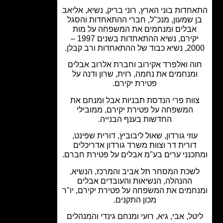
חדות בוני הארץ, רוני בריק, נשיא, אליאב
 שמעון, מנכ"ל, חברי ההתאחדות והסגל
אבלים ומנחמים את המשפחה על מות
יקירם, נשיא ההתאחדות בשנים 1997 –
של ההתאחדות ורב קבלן.
ה ואלפרד אקירוב וחברת אלרוב אבלים
מנחמים את נחמה, רוית, שרון ודנה על
פטירת יקירם.
וות פרי הנדסת תבניות אבל ומנחם את
המשפחה על פטירת יקירם, ממובילי
החדשות בענף הבנייה.
וזי גורדון, שאול ליבוביץ, דורית שפינט,
דורית דר וצוות משרד גורדון אדריכלים
כנני ערים בע"מ אבלים על פטירת חברם.
שכת המסחר תל אביב והמרכז, הנשיא,
ההנהלה, הנשיאות והעובדים אבלים
חמים את המשפחה על פטירת יקירם, יו"ר
מכון התקנים.
טל, אבי, גיא, רועי ומנחם גינדי והמנהלים