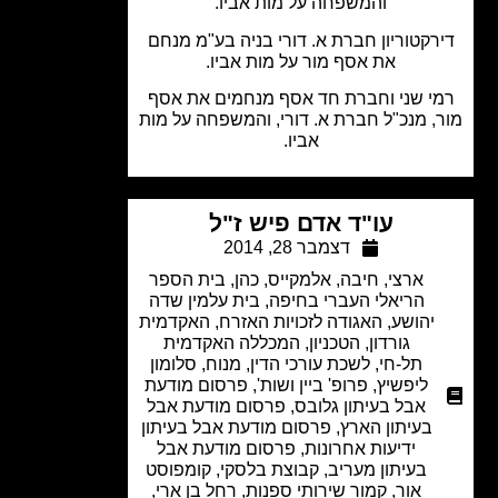
והמשפחה על מות אביו.
רקטוריון חברת א. דורי בניה בע"מ מנחם
את אסף מור על מות אביו.
י שני וחברת חד אסף מנחמים את אסף
, מנכ"ל חברת א. דורי, והמשפחה על מות
אביו.
עו"ד אדם פיש ז"ל
דצמבר 28, 2014
ארצי, חיבה, אלמקייס, כהן
,
בית הספר
הריאלי העברי בחיפה
,
בית עלמין שדה
יהושע
,
האגודה לזכויות האזרח
,
האקדמית
גורדון
,
הטכניון
,
המכללה האקדמית
תל-חי
,
לשכת עורכי הדין
,
מנוח
,
סלומון
ליפשיץ
,
פרופ' ביין ושות'
,
פרסום מודעת
אבל בעיתון גלובס
,
פרסום מודעת אבל
בעיתון הארץ
,
פרסום מודעת אבל בעיתון
ידיעות אחרונות
,
פרסום מודעת אבל
בעיתון מעריב
,
קבוצת בלסקי
,
קומפוסט
אור
,
קמור שירותי ספנות
,
רחל בן ארי,