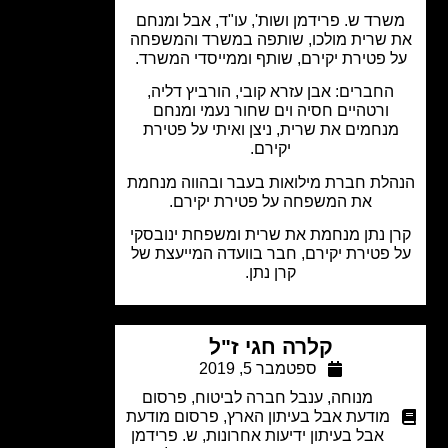
רד ש. פרידמן ושות', עו"ד, אבל ומנחם
 שרית מולכו, שותפה במשרד והמשפחה
 פטירת יקירם, שותף וממייסדי המשרד.
החברים: אבן עזרא קובי, הורביץ דליה,
ורטהיים חסיה וים שחור נעמי ומנחם
נחמים את שרית, ניצן ואיתי על פטירת
יקירם.
לת חברת מילואות בעבר ובהווה מנחמת
את המשפחה על פטירת יקירם.
ן נתן מנחמת את שרית ומשפחת ינובסקי
 פטירת יקירם, חבר בוועדה המייעצת של
קרן נתן.
קלרה חגי ז"ל
ספטמבר 5, 2019
מנוחה
,
ענבל חברה לביטוח
,
פרסום
מודעת אבל בעיתון הארץ
,
פרסום מודעת
אבל בעיתון ידיעות אחרונות
,
ש. פרידמן