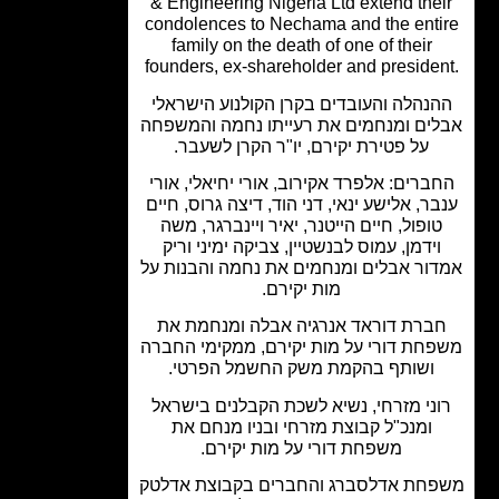
& Engineering Nigeria Ltd extend the
condolences to Nechama and the ent
family on the death of one of their
founders, ex-shareholder and preside
נהלה והעובדים בקרן הקולנוע הישראלי
ים ומנחמים את רעייתו נחמה והמשפחה
על פטירת יקירם, יו"ר הקרן לשעבר.
ברים: אלפרד אקירוב, אורי יחיאלי, אורי
ר, אלישע ינאי, דני הוד, דיצה גרוס, חיים
ופול, חיים הייטנר, יאיר ויינברגר, משה
וידמן, עמוס לבנשטיין, צביקה ימיני וריק
ור אבלים ומנחמים את נחמה והבנות על
מות יקירם.
ברת דוראד אנרגיה אבלה ומנחמת את
חת דורי על מות יקירם, ממקימי החברה
ושותף בהקמת משק החשמל הפרטי.
ני מזרחי, נשיא לשכת הקבלנים בישראל
ומנכ"ל קבוצת מזרחי ובניו מנחם את
משפחת דורי על מות יקירם.
חת אדלסברג והחברים בקבוצת אדלטק