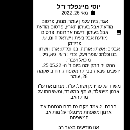
יוסי מיינפלד ז"ל
מאי 26, 2022
אגד
,
בית עלמין עומר
,
מנוח
,
פרסום
מודעת אבל בעיתון הארץ
,
פרסום מודעת
אבל בעיתון ידיעות אחרונות
,
פרסום
מודעת אבל בעיתון ישראל היום
,
ש.
פרידמן
ים: אשתו: אורנה, בנו וכלתו: ארנון ושרון,
ו וכלתו: עופר ויעל, נכדיו: רועי, גיא, נילי,
מיכאל ועברי.
הלוויה התקיימה ביום ד' ה- 25.05.22.
בים שבעה בבית המשפחה, רחוב שקמה
28, עומר.
ד ש. פרידמן ושות', עו"ד, מנחם את עו"ד
נון מיינפלד, שותף במשרד, ומשפחתו על
מות האב.
ברת ויטאמד מקבוצת רקח מנחמת את
ארנון ומשפחת מיינפלד על מות אב
המשפחה.
אנו מודיעים בצער רב