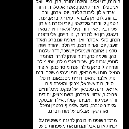
נט, דני אליגון והילה ונטורה, קרן, רפי ויואל
ספלד, אורית אסנין, אשר אקסלרד, דרור
רד אילון וליבנת קלינה, יוסי ארנון, יורם
וזה, ג'ובראן ג'ובראן, פאדי ג'ובראן, ענת
מן, לי ודרור גולדשטיין, יורי וכנרת גיא רון,
י דביר, יאיר דוד, מיכל וליאור דוידי, מאזן
ס, רון ואיילת דרור, ינון היימן, אלי ודפנה
, סולי ואסתר וואנו, ארנית זוננברג, חאלד
עבי, יוסי ואדוה חכם, נזי חלבי, יהודה ויפה
מון, אהובה ושמוליק יששכר, ד"ר שלמה
הן, שלמה כהן, דניה ואיתן לדרר, מוחמד
פי, ארנה לין, שרית ואבי מולכו, יוסי מילר
חה ג'ובראן מילר, ענת מיסד כנען, אופיר
ל, חוה ושי מרצקי, רוני ונעמי משולם, דנה
וף, אלבר נחאס, דורית ניסנבאום, רויטל
סויד, רות עשהאל, צביקי ומאירה פירון,
יאל ורינה פלביאן, יעל פנקס, מיכל וחיים
וכטר, אדווין פרידמן, משה צ'ציק, יהודית
"ר עמי קורן, אביתר קנולר, איל רוזובסקי,
לית רוטנברג, סיגל שלימוף רכטמן ומיכל
וארז שקד אבלים על מות חברם.
כז השופט חיים כהן להגנה משפטית על
ויות אדם אבל ומנחם את משפחות פיש,