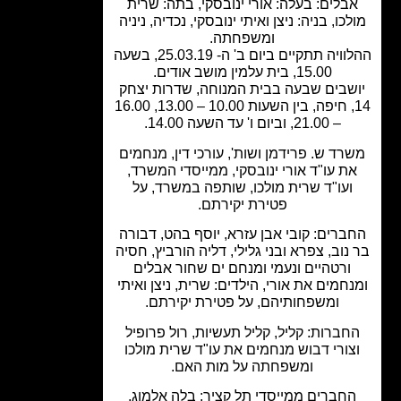
בלים: בעלה: אורי ינובסקי, בתה: שרית
כו, בניה: ניצן ואיתי ינובסקי, נכדיה, ניניה
ומשפחתה.
ההלוויה תתקיים ביום ב' ה- 25.03.19, בשעה
15.00, בית עלמין מושב אודים.
שבים שבעה בבית המנוחה, שדרות יצחק
14, חיפה, בין השעות 10.00 – 13.00, 16.00
– 21.00, וביום ו' עד השעה 14.00.
רד ש. פרידמן ושות', עורכי דין, מנחמים
ת עו"ד אורי ינובסקי, ממייסדי המשרד,
ועו"ד שרית מולכו, שותפה במשרד, על
פטירת יקירתם.
ברים: קובי אבן עזרא, יוסף בהט, דבורה
נוב, צפרא ובני גלילי, דליה הורביץ, חסיה
ורטהיים ונעמי ומנחם ים שחור אבלים
חמים את אורי, הילדים: שרית, ניצן ואיתי
ומשפחותיהם, על פטירת יקירתם.
חברות: קליל, קליל תעשיות, רול פרופיל
צורי דבוש מנחמים את עו"ד שרית מולכו
ומשפחתה על מות האם.
חברים ממייסדי תל קציר: בלה אלמוג,