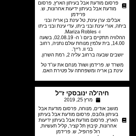
פרסום מודעת אבל בעיתון הארץ
,
פרסום
מודעת אבל בעיתון ידיעות אחרונות
,
ש.
פרידמן
אבלים: ערן עינת, טל עינת בן אריה ובני
, אורי עינת ובני ביתו, עדי עינת ובני ביתו
ו- Mariza Robles.
ההלוויה תתקיים ביום ו' ה- 02.08.19, בשעה
14.00, בית עלמין מנוחת עולם נתניה, רחוב
בני וו. רייך.
בים שבעה ברחוב עליה 2, רמת השרון.
רד ש. פרידמן ושות' מנחם את עו"ד טל
ינת בן אריה ומשפחתה על פטירת האם.
חיה'לה ינובסקי ז"ל
מרץ 25, 2019
מושב אודים
,
מנוחה
,
פרסום מודעת אבל
בעיתון גלובס
,
פרסום מודעת אבל בעיתון
הארץ
,
פרסום מודעת אבל בעיתון ידיעות
אחרונות
,
קיבוץ תל קציר
,
קליל תעשיות
,
רול פרופיל
,
ש. פרידמן