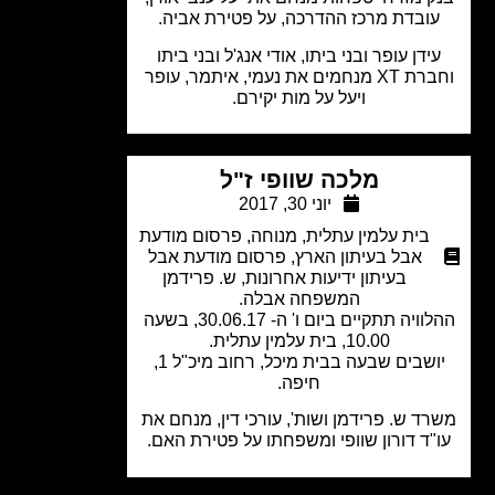
ובדת מרכז ההדרכה, על פטירת אביה.
ידן עופר ובני ביתו, אודי אנג'ל ובני ביתו
וחברת XT מנחמים את נעמי, איתמר, עופר
ויעל על מות יקירם.
מלכה שוופי ז"ל
יוני 30, 2017
בית עלמין עתלית
,
מנוחה
,
פרסום מודעת
אבל בעיתון הארץ
,
פרסום מודעת אבל
בעיתון ידיעות אחרונות
,
ש. פרידמן
המשפחה אבלה.
ההלוויה תתקיים ביום ו' ה- 30.06.17, בשעה
10.00, בית עלמין עתלית.
יושבים שבעה בבית מיכל, רחוב מיכ"ל 1,
חיפה.
ד ש. פרידמן ושות', עורכי דין, מנחם את
"ד דורון שוופי ומשפחתו על פטירת האם.