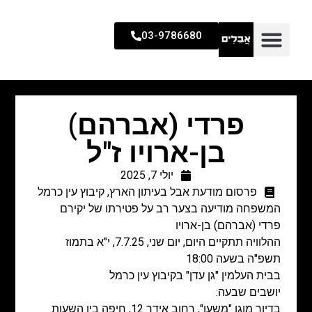
03-9786680
פרדי (אברהם)
בן-ארויו ז"ל
יולי 7, 2025
פרסום מודעת אבל בעיתון הארץ
,
קיבוץ עין כרמל
המשפחה מודיעה בצער רב על פטירתו של יקירם
פרדי (אברהם) בן-ארויו
ההלוויה תתקיים היום, יום שני, 7.7.25, י"א בתמוז
תשפ"ה בשעה 18:00
בבית העלמין "גן עדן" בקיבוץ עין כרמל
יושבים שבעה:
בדיור מוגן "משען", רחוב אידר 12, חיפה בין השעות