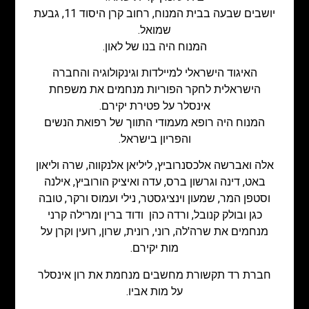
יושבים שבעה בבית המנוח, רחוב קרן היסוד 11, גבעת
שמואל.
המנוח היה בנו של לאון.
האיגוד הישראלי למיילדות וגינקולוגיה והחברה
הישראלית לחקר הפוריות מנחמים את משפחת
אינסלר על פטירת יקירם.
המנוח היה רופא מעמודי התווך של רפואת הנשים
והפריון בישראל.
אלה ואברשה אלכסנרוביץ, ליליאן אלנקווה, שרה וליאון
באט, דינה וגרשון ברס, עדה ואיציק הורוביץ, אילנה
וסטפן המר, שמעון וינציגסטר, נילי ועמוס ורקר, טובה
כגן ובולק קנובל, ורדה כהן ודוד ברין ומרילה קרני
מנחמים את שרה'לה, רוני, רונית, שרון, רועין וקרן על
מות יקירם.
חברת רד תקשורת מחשבים מנחמת את רון אינסלר
על מות אביו.