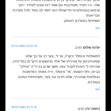
שלו- היו תמיד מעודכנות עם שאר רוח ומבט לעתיד -תוך
שימוש בטכנולוגיות חדישות!! הוא יחסר לנו מאד ולכל מערכת
הבריאות!
משתתף בצערכם העמוק.
הגב
24.01.14 בשעה 12:14
עדנה שלום
הגיב:
למשפחת אינסלר היקרה, צר לי, צער רב על-כך שלא
שמעתיבזמן על פטירתו של אחד מהאנשים היקרים במדינתינ,
שהיתה לי הזכות לעבוד עמו, משך שנים בביה"ח "צהלון"
בביפו, ותל-השומר, פר' אינסלר, היה מאחד הפרסונות
הנפלאות שהכרתי, שלא תדעו עוד צער, משתתפת עמכם
בצערכם.
הגב
01.11.15 בשעה 19:43
נחמה יורן
הגיב: