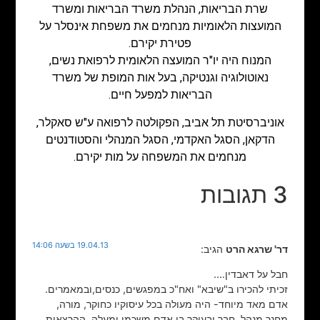
שרת הבריאות, הנהלת משרד הבריאות ומשרד
המועצות הלאומיות מנחמים את משפחת אינסלר על
פטירת יקירם.
המנוח היה יו"ר המועצה הלאומית לרפואת נשים,
נאוטולוגיה וגנטיקה, בעל אות המופת של משרד
הבריאות למפעל חיים.
אוניברסיטת תל אביב, הפקולטה לרפואה ע"ש סאקלר,
הדקאן, הסגל האקדמי, הסגל המנהלי והסטודנטים
מנחמים את המשפחה על מות יקירם.
3 תגובות
19.04.13 בשעה 14:06
דר' שרגא הרט
הגיב:
חבל על דאבדין….
זכיתי להכירו ב"שיבא" ואח"כ במפגשים, כנסים,ובמאמרים.
אדם מאד מיוחד- היה מעולה בכל עיסוקיו כחוקר, מורה,
מחנך מנהל, חבר ובעיקר בן אדם משכמו ומעלה. ההרצאות