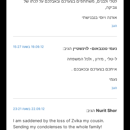
לטלי ולבנים, משתתפים בצערכם ובאבלכם על לכתו של
צביקה,
אורנה ויוסי בנבנישתי
הגב
19.09.12 בשעה 15:27
נעמי טננבאום- לוינשטיין
הגיב:
ל-טלי , מירון , ולכל המשפחה
איתכם בצערכם ובכאבכם .
נעמי
הגב
22.09.12 בשעה 23:21
Nurit Shor
הגיב:
I am saddened by the loss of Zvika my cousin.
Sending my condolenses to the whole family!