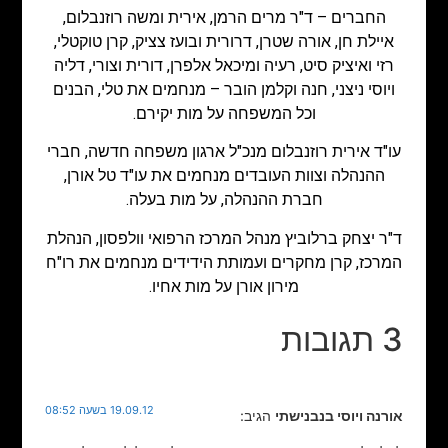
החברים – ד"ר מרים הרמן, אירית ומשה רוזנבלום,
איילת חן, אורה שטרן, דרורית ובועז צציק, קרן טוקטלי,
רזי ואיציק סיט, רעיה ומיכאל אלפרן, דורית וצורי, דליה
ויוסי ניצני, חנה וקלמן הובר – מנחמים את טלי, הבנים
וכל המשפחה על מות יקירם.
עו"ד אירית רוזנבלום מנכ"ל ארגון משפחה חדשה, חברי
ההנהלה וצוות העובדים מנחמים את עו"ד טל אורן,
חברת ההנהלה, על מות בעלה.
ד"ר יצחק ברלוביץ מנהל המרכז הרפואי וולפסון, הנהלת
המרכז, קרן מחקרים ועמותת הידידים מנחמים את רו"ח
מירון אורן על מות אחיו.
3 תגובות
19.09.12 בשעה 08:52
אורנה ויוסי בנבנישתי
הגיב: