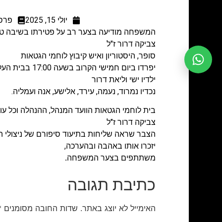
יולי 15, 2025
פרסו
המשפחה מודיעה בצער רב על פטירתו בשיבה ט
צביקה דרור ז"ל
סופר, היסטוריון ואיש קיבוץ לוחמי הגטאות
יפרדו ביום חמישי הקרוב בשעה 17:00 בבית העלמין בקיבוץ לוחמי הגטאות
ילדיו ישי וליאת דרור
נכדיו נמרוד, נעמה, עירד, אלישע, אנה ועמליה.
בית לוחמי הגטאות הוועד המנהל, ההנהלה
וכל עו
צביקה דרור ז"ל
הצבר שראה שליחות בתיעוד סיפורם של ניצולי השו
יזכרו אותו באהבה ובהערכה,
משתתפים בצער המשפחה
.
כתיבת תגובה
האימייל לא יוצג באתר.
שדות החובה מסומנים
*